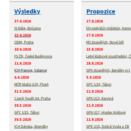
Výsledky
Propozice
37.6.2026
17.8.2026
IS Itálie, Bolzano
EH neslyších mládeže, Hann
23.6.2026
17.8.2026
ODM, Praha
MS dospělých, Nové Dilí
20.6.2026
23.8.2026
FS ČR, České Budějovice
Letní klubové soustředění, 
12.6.2026
28.8.2026
ICH Francie, Valance
GPA dospělých, Benátky n/J
6.6.2026
5.9.2026
MČR klubů U19, Plzeň
GPC U19, Tábor
31.5.2026
12.9.2026
Czech Youth Int. Praha
GPA U13, Karviná
30.5.2026
12.9.2026
GPC U15, Tábor
GPA U17, Hradec Králové
30.5.2026
12.9.2026
ICH Dánska, Brøndby
GPE U15, Dobrá Voda u ČB