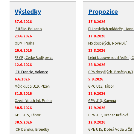
Výsledky
Propozice
37.6.2026
17.8.2026
IS Itálie, Bolzano
EH neslyších mládeže, Hann
23.6.2026
17.8.2026
ODM, Praha
MS dospělých, Nové Dilí
20.6.2026
23.8.2026
FS ČR, České Budějovice
Letní klubové soustředění, 
12.6.2026
28.8.2026
ICH Francie, Valance
GPA dospělých, Benátky n/J
6.6.2026
5.9.2026
MČR klubů U19, Plzeň
GPC U19, Tábor
31.5.2026
12.9.2026
Czech Youth Int. Praha
GPA U13, Karviná
30.5.2026
12.9.2026
GPC U15, Tábor
GPA U17, Hradec Králové
30.5.2026
12.9.2026
ICH Dánska, Brøndby
GPE U15, Dobrá Voda u ČB