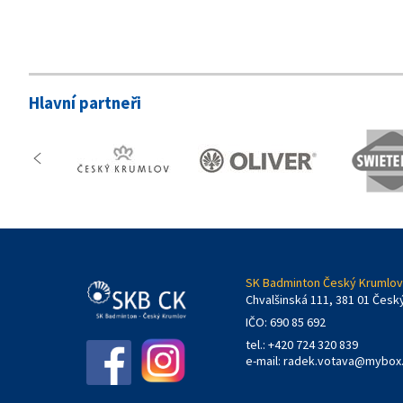
Hlavní partneři
SK Badminton Český Krumlov,
Chvalšinská 111, 381 01 Česk
IČO: 690 85 692
tel.: +420 724 320 839
e-mail:
radek.votava@mybox