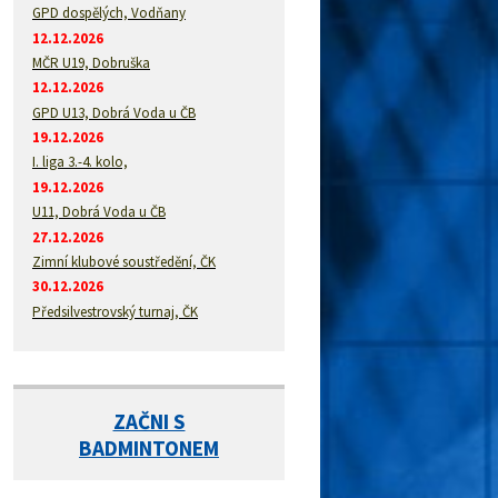
GPD dospělých, Vodňany
12.12.2026
MČR U19, Dobruška
12.12.2026
GPD U13, Dobrá Voda u ČB
19.12.2026
I. liga 3.-4. kolo,
19.12.2026
U11, Dobrá Voda u ČB
27.12.2026
Zimní klubové soustředění, ČK
30.12.2026
Předsilvestrovský turnaj, ČK
ZAČNI S
BADMINTONEM