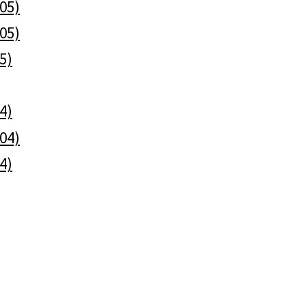
005)
005)
05)
04)
004)
04)