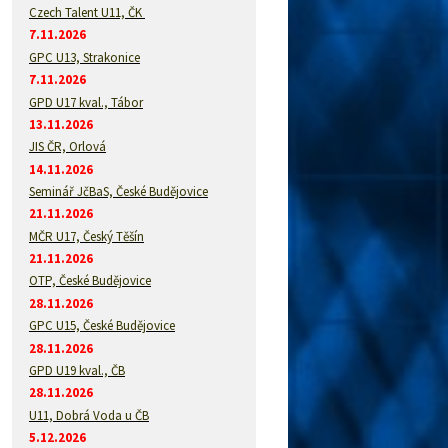
Czech Talent U11, ČK
7.11.2026
GPC U13, Strakonice
7.11.2026
GPD U17 kval., Tábor
13.11.2026
JIS ČR, Orlová
14.11.2026
Seminář JčBaS, České Budějovice
21.11.2026
MČR U17, Český Těšín
21.11.2026
OTP, České Budějovice
28.11.2026
GPC U15, České Budějovice
28.11.2026
GPD U19 kval., ČB
28.11.2026
U11, Dobrá Voda u ČB
5.12.2026