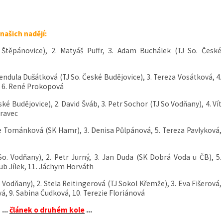
našich nadějí:
 Štěpánovice),
2. Matyáš Puffr, 3. Adam Buchálek (TJ So. České
endula Dušátková (TJ So. České Budějovice), 3. Tereza Vosátková, 4.
, 6. René Prokopová
eské Budějovice),
2. David Šváb, 3. Petr Sochor (TJ So Vodňany), 4. Vít
oravec
cie Tománková (SK Hamr), 3. Denisa Půlpánová, 5. Tereza Pavlyková,
So. Vodňany),
2. Petr Jurný, 3. Jan Duda (SK Dobrá Voda u ČB), 5.
kub Jílek, 11. Jáchym Horváth
 Vodňany), 2. Stela Reitingerová (TJ Sokol Křemže),
3. Eva Fišerová,
vá, 9. Sabina Čudková, 10. Terezie Floriánová
...
článek o druhém kole
...