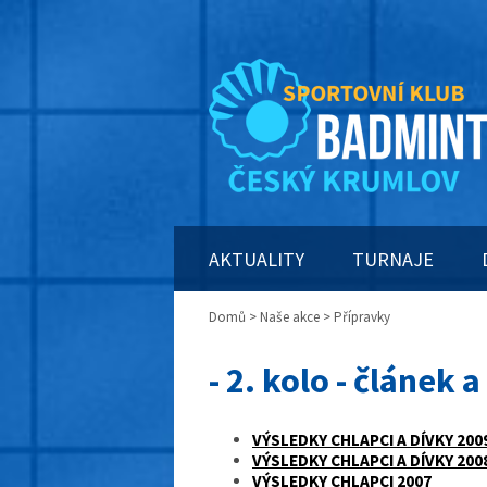
AKTUALITY
TURNAJE
Domů
>
Naše akce
> Přípravky
- 2. kolo - článek 
VÝSLEDKY CHLAPCI A DÍVKY 200
VÝSLEDKY CHLAPCI A DÍVKY 200
VÝSLEDKY CHLAPCI 2007