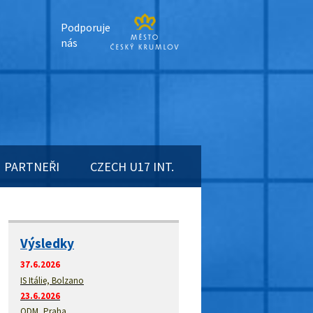
Podporuje
nás
PARTNEŘI
CZECH U17 INT.
Výsledky
37.6.2026
IS Itálie, Bolzano
23.6.2026
ODM, Praha