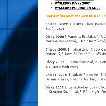
VÝSLEDKY DÍVKY 2007
VÝSLEDKY PO DRUHÉM KOLE
Umístění na prvních třech místech a 
Chlapci 2009:
1. Lukáš Círek (Sokol
Budějovice)
Dívky 2009:
1. Vanessa Pražáková, 2. V
Martina Meškanová, 5. Maja Kordíková
Chlapci 2008:
1. Tobiáš Zubr (TJ So. Č
Dolanský, 5. Damián Tesař, 7. Lukáš M
Dívky 2008:
1. Eliška Mikešová, 2. Lu
9. Simona Hadravová
Chlapci 2007:
1. Jakub Bouberle (TJ 
Dennis Pražák, 6. Michal Marťán, 8. Ja
Dívky 2007:
1. Bára Bouberlová (TJ So.
4. Kristýna Kozáková, 5. Bára Kryštofo