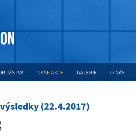
DRUŽSTVA
NAŠE AKCE
GALERIE
O NÁS
a výsledky (22.4.2017)
9
8