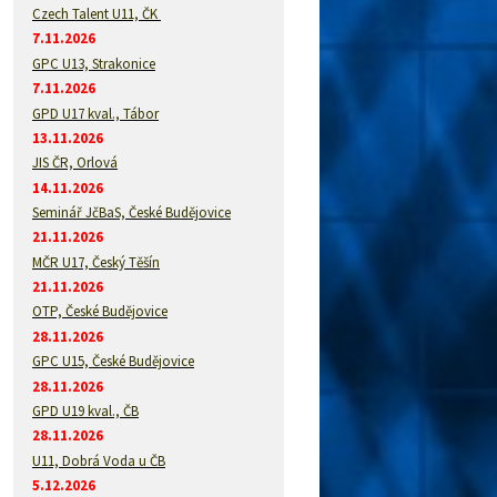
Czech Talent U11, ČK
7.11.2026
GPC U13, Strakonice
7.11.2026
GPD U17 kval., Tábor
13.11.2026
JIS ČR, Orlová
14.11.2026
Seminář JčBaS, České Budějovice
21.11.2026
MČR U17, Český Těšín
21.11.2026
OTP, České Budějovice
28.11.2026
GPC U15, České Budějovice
28.11.2026
GPD U19 kval., ČB
28.11.2026
U11, Dobrá Voda u ČB
5.12.2026