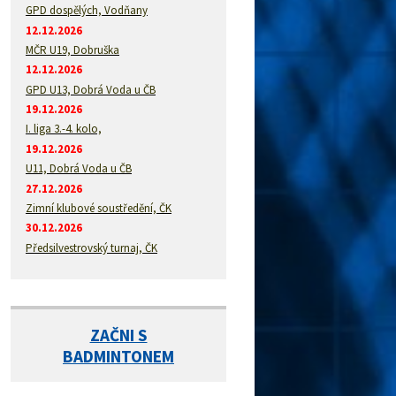
GPD dospělých, Vodňany
12.12.2026
MČR U19, Dobruška
12.12.2026
GPD U13, Dobrá Voda u ČB
19.12.2026
I. liga 3.-4. kolo,
19.12.2026
U11, Dobrá Voda u ČB
27.12.2026
Zimní klubové soustředění, ČK
30.12.2026
Předsilvestrovský turnaj, ČK
ZAČNI S
BADMINTONEM