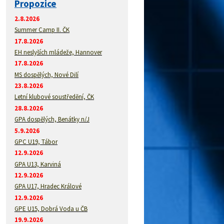
Propozice
2.8.2026
Summer Camp II. ČK
17.8.2026
EH neslyších mládeže, Hannover
17.8.2026
MS dospělých, Nové Dilí
23.8.2026
Letní klubové soustředění, ČK
28.8.2026
GPA dospělých, Benátky n/J
5.9.2026
GPC U19, Tábor
12.9.2026
GPA U13, Karviná
12.9.2026
GPA U17, Hradec Králové
12.9.2026
GPE U15, Dobrá Voda u ČB
19.9.2026