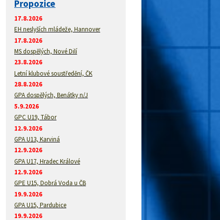
Propozice
17.8.2026
EH neslyších mládeže, Hannover
17.8.2026
MS dospělých, Nové Dilí
23.8.2026
Letní klubové soustředění, ČK
28.8.2026
GPA dospělých, Benátky n/J
5.9.2026
GPC U19, Tábor
12.9.2026
GPA U13, Karviná
12.9.2026
GPA U17, Hradec Králové
12.9.2026
GPE U15, Dobrá Voda u ČB
19.9.2026
GPA U15, Pardubice
19.9.2026