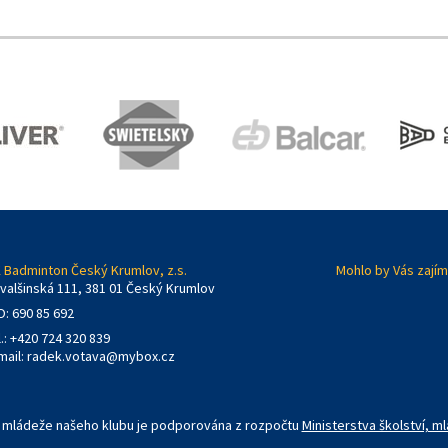
 Badminton Český Krumlov, z.s.
Mohlo by Vás zajím
valšinská 111, 381 01 Český Krumlov
O: 690 85 692
l.: +420 724 320 839
mail:
radek.votava@mybox.cz
 a mládeže našeho klubu je podporována z rozpočtu
Ministerstva školství, m