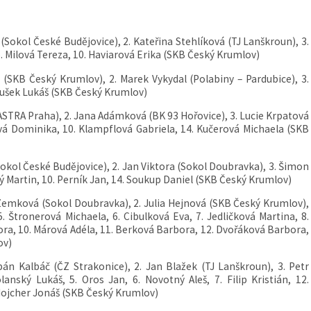
(Sokol České Budějovice), 2. Kateřina Stehlíková (TJ Lanškroun), 3.
. Milová Tereza, 10. Haviarová Erika (SKB Český Krumlov)
ia (SKB Český Krumlov), 2. Marek Vykydal (Polabiny – Pardubice), 3.
oušek Lukáš (SKB Český Krumlov)
(ASTRA Praha), 2. Jana Adámková (BK 93 Hořovice), 3. Lucie Krpatová
ová Dominika, 10. Klampflová Gabriela, 14. Kučerová Michaela (SKB
Sokol České Budějovice), 2. Jan Viktora (Sokol Doubravka), 3. Šimon
ý Martin, 10. Perník Jan, 14. Soukup Daniel (SKB Český Krumlov)
 Zemková (Sokol Doubravka), 2. Julia Hejnová (SKB Český Krumlov),
. Štronerová Michaela, 6. Cibulková Eva, 7. Jedličková Martina, 8.
ra, 10. Márová Adéla, 11. Berková Barbora, 12. Dvořáková Barbora,
ov)
pán Kalbáč (ČZ Strakonice), 2. Jan Blažek (TJ Lanškroun), 3. Petr
anský Lukáš, 5. Oros Jan, 6. Novotný Aleš, 7. Filip Kristián, 12.
Mojcher Jonáš (SKB Český Krumlov)