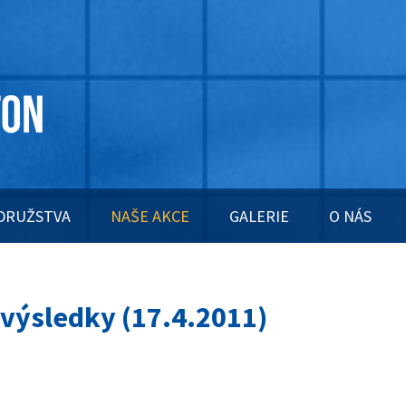
DRUŽSTVA
NAŠE AKCE
GALERIE
O NÁS
a výsledky (17.4.2011)