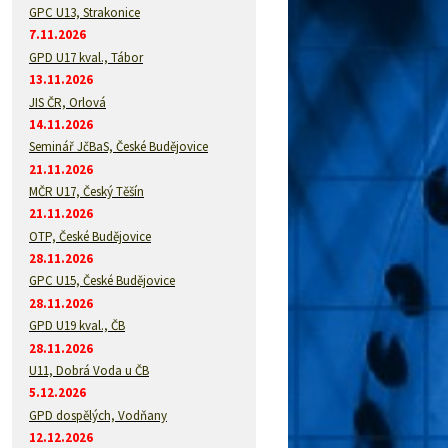
GPC U13, Strakonice
7.11.2026
GPD U17 kval., Tábor
13.11.2026
JIS ČR, Orlová
14.11.2026
Seminář JčBaS, České Budějovice
21.11.2026
MČR U17, Český Těšín
21.11.2026
OTP, České Budějovice
28.11.2026
GPC U15, České Budějovice
28.11.2026
GPD U19 kval., ČB
28.11.2026
U11, Dobrá Voda u ČB
5.12.2026
GPD dospělých, Vodňany
12.12.2026