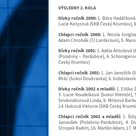
VÝSLEDKY 2. KOLA
Dívky ročník 2000:
1. Bára Hadáčková 
Lucie Kotyzová (SKB Český Krumlov), 6
Chlapci ročník 2000:
1. Nicola Sivigl
Adam Chrobák (TJ Lanškroun), 5. Mar
Dívky ročník 2001:
1. Adéla Antošová 
(Polabiny – Pardubice), 6. Schöniger
Český Krumlov)
Chlapci ročník 2001:
1. Jan Janoštík (
Mráz (Sokol Doubravka), 6. Soběslavsk
Dívky ročník 2002 a mladší:
1. Eliška
3. Lucie Koudelková (Sokol Křemže), 5
Šmikmátorová Linda, 9. Mitková Barbo
14. Hulcová Viktorie (SKB Český Kruml
Chlapci ročník 2002 a mladší:
1. Ště
Janoušek (Polabiny-Pardubice), 4. Dol
Stropek Radim, 16. Marťán Adam, 17. 