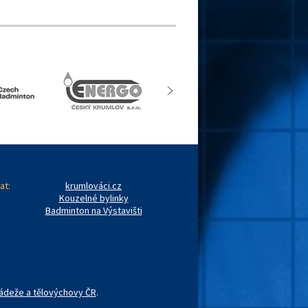
at:
krumlováci.cz
Kouzelné bylinky
Badminton na Výstavišti
ládeže a tělovýchovy ČR
.