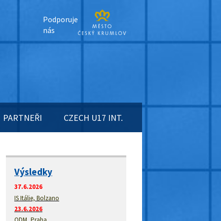
Podporuje
nás
PARTNEŘI
CZECH U17 INT.
Výsledky
37.6.2026
IS Itálie, Bolzano
23.6.2026
ODM, Praha