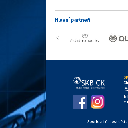
Hlavní partneři
SK
Ch
IČ
te
e-
Sportovní činnost dětí