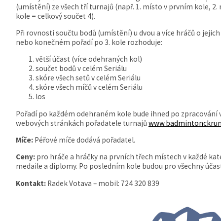
(umístění) ze všech tří turnajů (např. 1. místo v prvním kole, 2
kole = celkový součet 4).
Při rovnosti součtu bodů (umístění) u dvou a více hráčů o jeji
nebo konečném pořadí po 3. kole rozhoduje:
větší účast (více odehraných kol)
součet bodů v celém Seriálu
skóre všech setů v celém Seriálu
skóre všech míčů v celém Seriálu
los
Pořadí po každém odehraném kole bude ihned po zpracování v
webových stránkách pořadatele turnajů
www.badmintonckrum
Míče:
Péřové míče dodává pořadatel.
Ceny:
pro hráče a hráčky na prvních třech místech v každé ka
medaile a diplomy. Po posledním kole budou pro všechny účast
Kontakt:
Radek Votava – mobil: 724 320 839