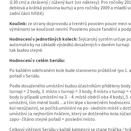
(130 cm) a zkrácený / zúžený kurt (viz nákresy). Pro ročníky 201
deblová a krátká polovina kurtu) a pro ročníky 2009 a mladší v
zadní části hřiště).
Koučink:
ze strany doprovodu a trenérů povolen pouze mezi set
výměnami se koučovat nesmí. Povoleno pouze fandění a podp
Hodnocení v jednotlivých kolech:
Švýcarský systém určuje po
automaticky na základě výsledků dosažených v daném turnaji. P
tak budou stejné.
Hodnocení v celém Seriálu:
Po každém odehraném kole bude stanoveno průběžné (po 1. a 2
pořadí v Seriálu.
Podle dosaženého umístění budou účastníkům přiděleny body. 1.
turnaji = 2 body, 3. místo v turnaji = 3 body, 4 místo v turnaji = 
body (v případě umístění na 3. - 4. místě obdrží oba 4 body), 5. 
umístění, tím méně bodů ... a tím lépe v konečném hodnocení.
kol nezúčastní, se počítá umístění na po- sledním místě v dot
umístění za nejhorším hráčem, který se dotčeného kola zúčastn
zapo- čítáno stejné pořadí = poslední místo.
Celkový vítězem Seriálu v každé kategorii se stane hráčka / h