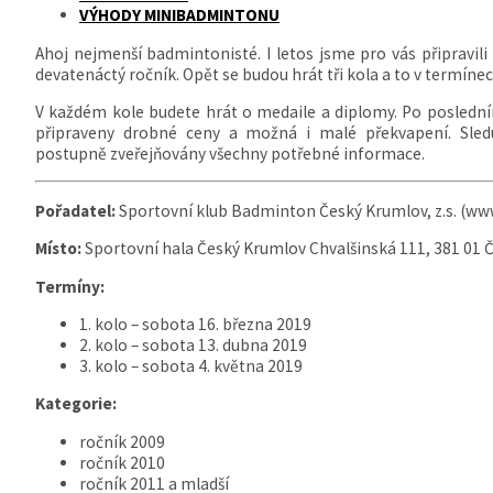
VÝHODY MINIBADMINTONU
Ahoj nejmenší badmintonisté. I letos jsme pro vás připravili o
devatenáctý ročník. Opět se budou hrát tři kola a to v termínech 
V každém kole budete hrát o medaile a diplomy. Po poslední
připraveny drobné ceny a možná i malé překvapení. Sledu
postupně zveřejňovány všechny potřebné informace.
Pořadatel:
Sportovní klub Badminton Český Krumlov, z.s. (w
Místo:
Sportovní hala Český Krumlov Chvalšinská 111, 381 01 
Termíny:
1. kolo – sobota 16. března 2019
2. kolo – sobota 13. dubna 2019
3. kolo – sobota 4. května 2019
Kategorie:
ročník 2009
ročník 2010
ročník 2011 a mladší