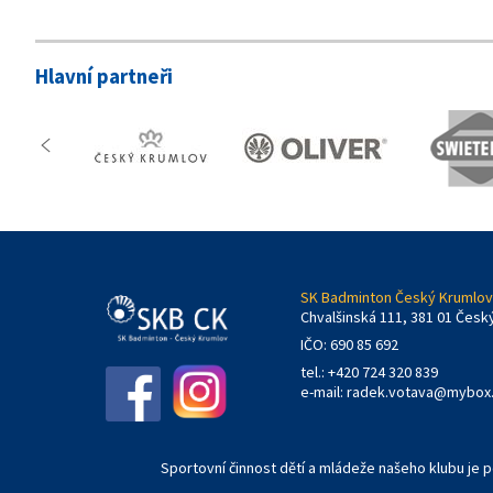
Hlavní partneři
SK Badminton Český Krumlov,
Chvalšinská 111, 381 01 Česk
IČO: 690 85 692
tel.: +420 724 320 839
e-mail:
radek.votava@mybox
Sportovní činnost dětí a mládeže našeho klubu je