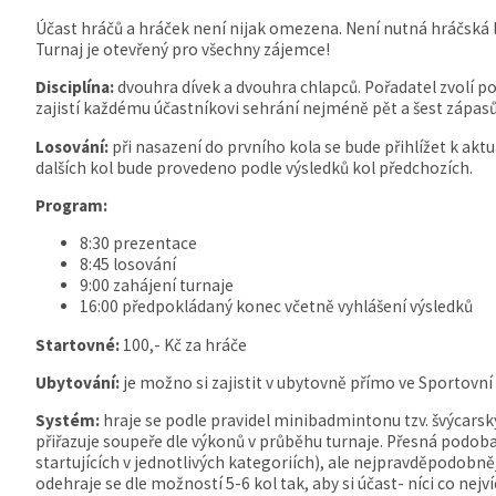
Účast hráčů a hráček není nijak omezena. Není nutná hráčská 
Turnaj je otevřený pro všechny zájemce!
Disciplína:
dvouhra dívek a dvouhra chlapců. Pořadatel zvolí p
zajistí každému účastníkovi sehrání nejméně pět a šest zápasů
Losování:
při nasazení do prvního kola se bude přihlížet k ak
dalších kol bude provedeno podle výsledků kol předchozích.
Program:
8:30 prezentace
8:45 losování
9:00 zahájení turnaje
16:00 předpokládaný konec včetně vyhlášení výsledků
Startovné:
100,- Kč za hráče
Ubytování:
je možno si zajistit v ubytovně přímo ve Sportovní 
Systém:
hraje se podle pravidel minibadmintonu tzv. švýcar
přiřazuje soupeře dle výkonů v průběhu turnaje. Přesná podob
startujících v jednotlivých kategoriích), ale nejpravděpodobněj
odehraje se dle možností 5-6 kol tak, aby si účast- níci co nejví