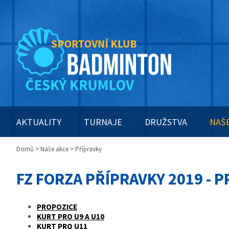
AKTUALITY
TURNAJE
DRUŽSTVA
NAŠ
Domů
>
Naše akce
> Přípravky
FZ FORZA PŘÍPRAVKY 2019 - 
PROPOZICE
KURT PRO U9 A U10
KURT PRO U11