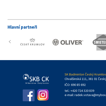
Hlavní partneři
SK Badminton Český Krumlov,
Chvalšinská 111, 381 01 Česk
IČO: 690 85 692
tel.: +420 724 320 839
e-mail:
radek.votava@mybox