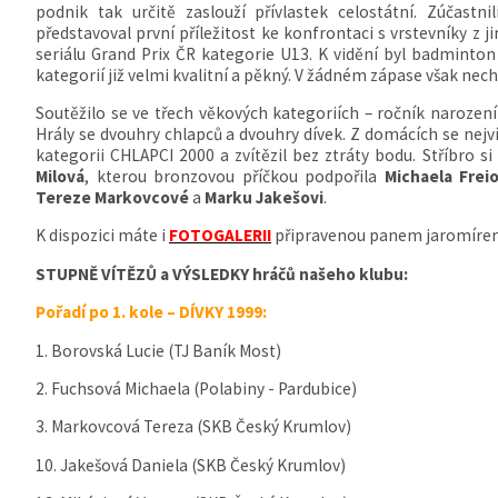
podnik tak určitě zaslouží přívlastek celostátní. Zúčastni
představoval první příležitost ke konfrontaci s vrstevníky z ji
seriálu Grand Prix ČR kategorie U13. K vidění byl badminton 
kategorií již velmi kvalitní a pěkný. V žádném zápase však ne
Soutěžilo se ve třech věkových kategoriích – ročník narození
Hrály se dvouhry chlapců a dvouhry dívek. Z domácích se nejv
kategorii CHLAPCI 2000 a zvítězil bez ztráty bodu. Stříbro s
Milová
, kterou bronzovou příčkou podpořila
Michaela Frei
Tereze Markovcové
a
Marku Jakešovi
.
K dispozici máte i
FOTOGALERII
připravenou panem jaromíre
STUPNĚ VÍTĚZŮ a VÝSLEDKY hráčů našeho klubu:
Pořadí po 1. kole – DÍVKY 1999:
1. Borovská Lucie (TJ Baník Most)
2. Fuchsová Michaela (Polabiny - Pardubice)
3. Markovcová Tereza (SKB Český Krumlov)
10. Jakešová Daniela (SKB Český Krumlov)