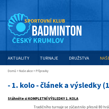
AKTUALITY
TURNAJE
DRUŽSTVA
NAŠ
Domů
>
Naše akce
> Přípravky
- 1. kolo - článek a výsledky 
Stáhněte si KOMPLETNÍ VÝSLEDKY 1. KOLA
Tradičního turnaje se zúčastnilo přesně 80 hrá