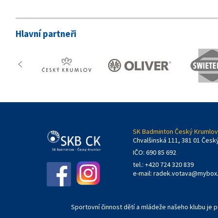
Hlavní partneři
SK Badminton Český Krumlov,
Chvalšinská 111, 381 01 Česk
IČO: 690 85 692
tel.: +420 724 320 839
e-mail:
radek.votava@mybox
Sportovní činnost dětí a mládeže našeho klubu je