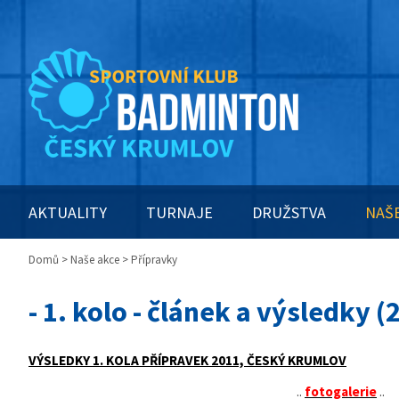
AKTUALITY
TURNAJE
DRUŽSTVA
NAŠ
Domů
>
Naše akce
> Přípravky
- 1. kolo - článek a výsledky 
VÝSLEDKY 1. KOLA PŘÍPRAVEK 2011, ČESKÝ KRUMLOV
..
fotogalerie
..