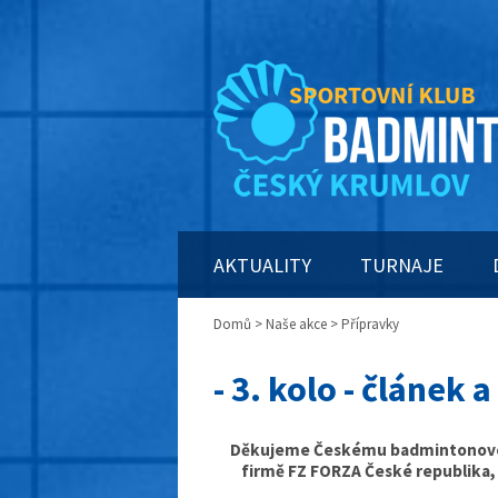
AKTUALITY
TURNAJE
Domů
>
Naše akce
> Přípravky
- 3. kolo - článek 
Děkujeme Českému badmintonovému
firmě FZ FORZA České republika,