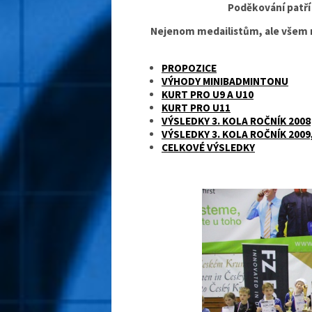
Poděkování patří
Nejenom medailistům, ale všem 
PROPOZICE
VÝHODY MINIBADMINTONU
KURT PRO U9 A U10
KURT PRO U11
VÝSLEDKY 3. KOLA ROČNÍK 2008
VÝSLEDKY 3. KOLA ROČNÍK 2009
CELKOVÉ VÝSLEDKY