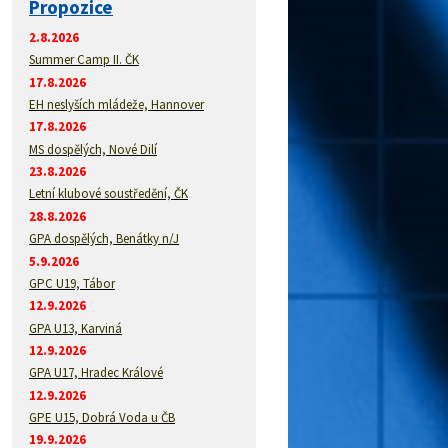
Propozice
2.8.2026
Summer Camp II. ČK
17.8.2026
EH neslyších mládeže, Hannover
17.8.2026
MS dospělých, Nové Dilí
23.8.2026
Letní klubové soustředění, ČK
28.8.2026
GPA dospělých, Benátky n/J
5.9.2026
GPC U19, Tábor
12.9.2026
GPA U13, Karviná
12.9.2026
GPA U17, Hradec Králové
12.9.2026
GPE U15, Dobrá Voda u ČB
19.9.2026