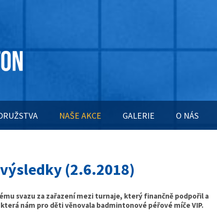
DRUŽSTVA
NAŠE AKCE
GALERIE
O NÁS
a výsledky (2.6.2018)
 svazu za zařazení mezi turnaje, který finančně podpořil a
 která nám pro děti věnovala badmintonové péřové míče VIP.