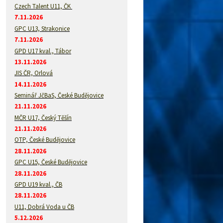
Czech Talent U11, ČK
7.11.2026
GPC U13, Strakonice
7.11.2026
GPD U17 kval., Tábor
13.11.2026
JIS ČR, Orlová
14.11.2026
Seminář JčBaS, České Budějovice
21.11.2026
MČR U17, Český Těšín
21.11.2026
OTP, České Budějovice
28.11.2026
GPC U15, České Budějovice
28.11.2026
GPD U19 kval., ČB
28.11.2026
U11, Dobrá Voda u ČB
5.12.2026