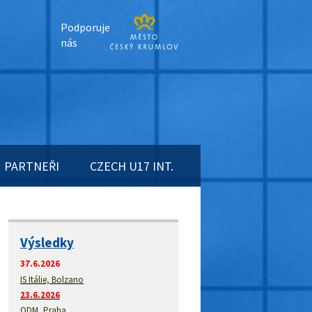
Podporuje
nás
PARTNEŘI
CZECH U17 INT.
Výsledky
37.6.2026
IS Itálie, Bolzano
23.6.2026
ODM, Praha