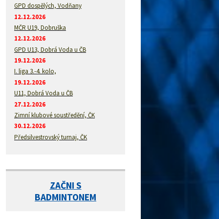
GPD dospělých, Vodňany
12.12.2026
MČR U19, Dobruška
12.12.2026
GPD U13, Dobrá Voda u ČB
19.12.2026
I. liga 3.-4. kolo,
19.12.2026
U11, Dobrá Voda u ČB
27.12.2026
Zimní klubové soustředění, ČK
30.12.2026
Předsilvestrovský turnaj, ČK
ZAČNI S
BADMINTONEM