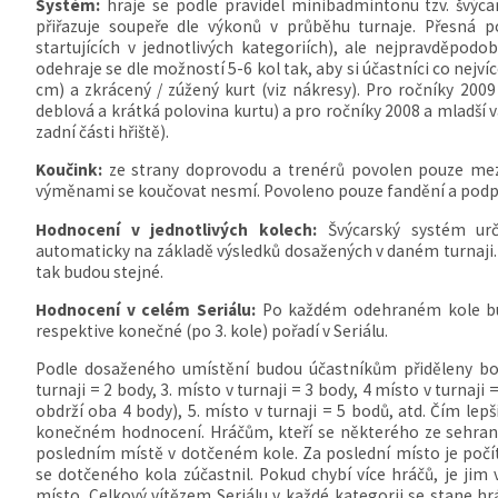
Systém:
hraje se podle pravidel minibadmintonu tzv. švý
přiřazuje soupeře dle výkonů v průběhu turnaje. Přesná 
startujících v jednotlivých kategoriích), ale nejpravděpodo
odehraje se dle možností 5-6 kol tak, aby si účastníci co nejvíc
cm) a zkrácený / zúžený kurt (viz nákresy). Pro ročníky 2009 
deblová a krátká polovina kurtu) a pro ročníky 2008 a mladší v
zadní části hřiště).
Koučink:
ze strany doprovodu a trenérů povolen pouze mezi
výměnami se koučovat nesmí. Povoleno pouze fandění a podp
Hodnocení v jednotlivých kolech:
Švýcarský systém urču
automaticky na základě výsledků dosažených v daném turnaji. P
tak budou stejné.
Hodnocení v celém Seriálu:
Po každém odehraném kole bud
respektive konečné (po 3. kole) pořadí v Seriálu.
Podle dosaženého umístění budou účastníkům přiděleny body
turnaji = 2 body, 3. místo v turnaji = 3 body, 4 místo v turnaji 
obdrží oba 4 body), 5. místo v turnaji = 5 bodů, atd. Čím le
konečném hodnocení. Hráčům, kteří se některého ze sehraný
posledním místě v dotčeném kole. Za poslední místo je počí
se dotčeného kola zúčastnil. Pokud chybí více hráčů, je jim
místo. Celkový vítězem Seriálu v každé kategorii se stane h