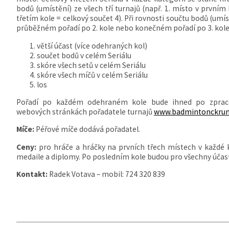
bodů (umístění) ze všech tří turnajů (např. 1. místo v prvním
třetím kole = celkový součet 4). Při rovnosti součtu bodů (umíst
průběžném pořadí po 2. kole nebo konečném pořadí po 3. kole
větší účast (více odehraných kol)
součet bodů v celém Seriálu
skóre všech setů v celém Seriálu
skóre všech míčů v celém Seriálu
los
Pořadí po každém odehraném kole bude ihned po zpraco
webových stránkách pořadatele turnajů
www.badmintonckrum
Míče:
Péřové míče dodává pořadatel.
Ceny:
pro hráče a hráčky na prvních třech místech v každé 
medaile a diplomy. Po posledním kole budou pro všechny účast
Kontakt:
Radek Votava – mobil: 724 320 839