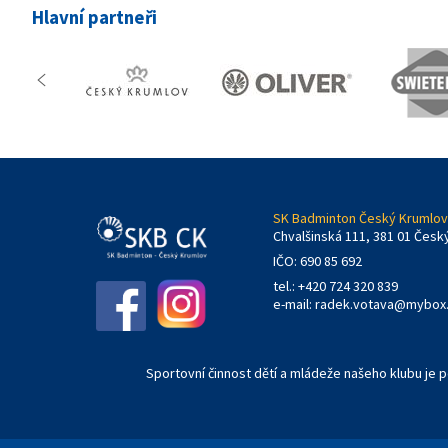
Hlavní partneři
SK Badminton Český Krumlov,
Chvalšinská 111, 381 01 Česk
IČO: 690 85 692
tel.: +420 724 320 839
e-mail:
radek.votava@mybox
Sportovní činnost dětí a mládeže našeho klubu je