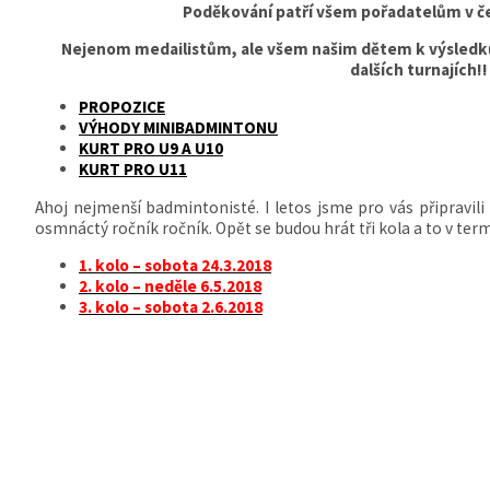
Poděkování patří všem pořadatelům v če
Nejenom medailistům, ale všem našim dětem k výsledk
dalších turnajích!!
PROPOZICE
VÝHODY MINIBADMINTONU
KURT PRO U9 A U10
KURT PRO U11
Ahoj nejmenší badmintonisté. I letos jsme pro vás připravili o
osmnáctý ročník ročník. Opět se budou hrát tři kola a to v ter
1. kolo – sobota 24.3.2018
2. kolo – neděle 6.5.2018
3. kolo – sobota 2.6.2018