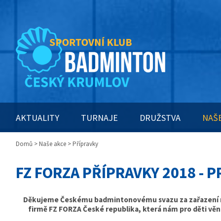
AKTUALITY
TURNAJE
DRUŽSTVA
NAŠ
Domů
>
Naše akce
> Přípravky
FZ FORZA PŘÍPRAVKY 2018 - 
Děkujeme Českému badmintonovému svazu za zařazení mez
firmě FZ FORZA České republika, která nám pro děti vě