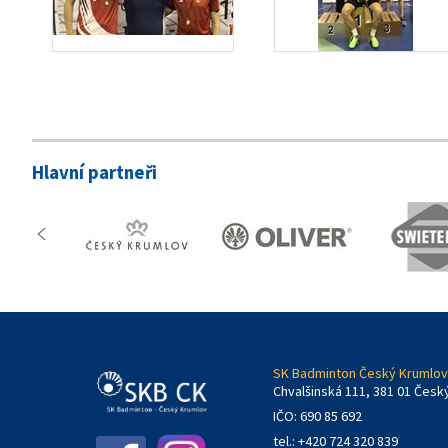
Hlavní partneři
SK Badminton Český Krumlov,
Chvalšinská 111, 381 01 Česk
IČO: 690 85 692
tel.: +420 724 320 839