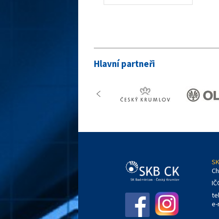
Hlavní partneři
SK
Ch
IČ
te
e-