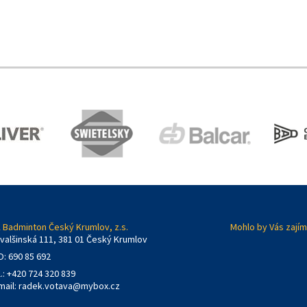
 Badminton Český Krumlov, z.s.
Mohlo by Vás zajím
valšinská 111, 381 01 Český Krumlov
O: 690 85 692
l.: +420 724 320 839
mail:
radek.votava@mybox.cz