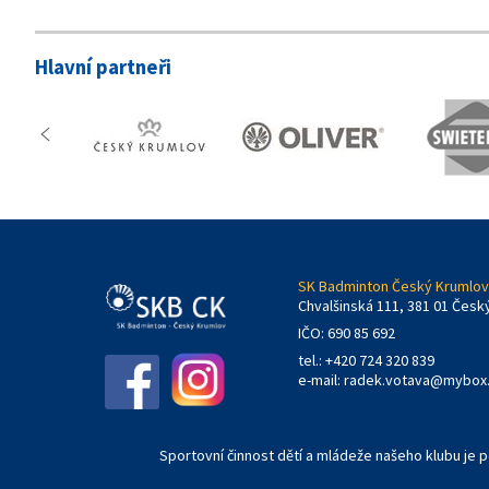
Hlavní partneři
SK Badminton Český Krumlov,
Chvalšinská 111, 381 01 Česk
IČO: 690 85 692
tel.: +420 724 320 839
e-mail:
radek.votava@mybox
Sportovní činnost dětí a mládeže našeho klubu je