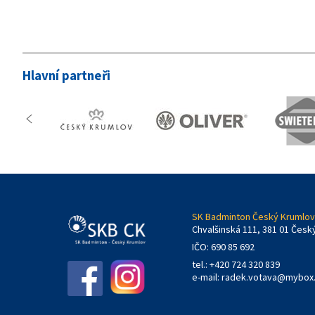
Hlavní partneři
SK Badminton Český Krumlov,
Chvalšinská 111, 381 01 Česk
IČO: 690 85 692
tel.: +420 724 320 839
e-mail:
radek.votava@mybox