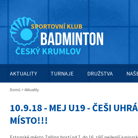
AKTUALITY
TURNAJE
DRUŽSTVA
NAŠ
Domů
> Aktuality
10.9.18 - MEJ U19 - ČEŠI UHR
MÍSTO!!!
Estonské město Tallinn hostí od 7. do 16. září nejlepší juniors