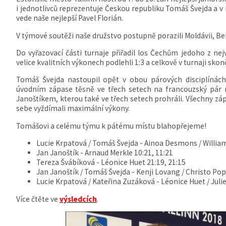
i jednotlivců reprezentuje Českou republiku Tomáš Švejda a v 
vede naše nejlepší Pavel Florián.
V týmové soutěži naše družstvo postupně porazili Moldávii, Bel
Do vyřazovací části turnaje přiřadil los Čechům jedoho z nej
velice kvalitních výkonech podlehli 1:3 a celkově v turnaji skon
Tomáš Švejda nastoupil opět v obou párových disciplínách
úvodním zápase těsně ve třech setech na francouzský pár n
Janoštíkem, kterou také ve třech setech prohráli. Všechny zápa
sebe vyždímali maximální výkony.
Tomášovi a celému týmu k pátému místu blahopřejeme!
Lucie Krpatová / Tomáš Švejda - Ainoa Desmons / William V
Jan Janoštík - Arnaud Merkle 10:21, 11:21
Tereza Švábíková - Léonice Huet 21:19, 21:15
Jan Janoštík / Tomáš Švejda - Kenji Lovang / Christo Popo
Lucie Krpatová / Kateřina Zuzáková - Léonice Huet / Juli
Více čtěte ve
výsledcích
.