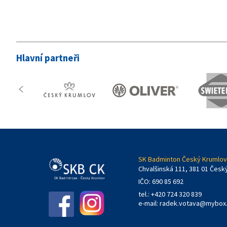
Hlavní partneři
SK Badminton Český Krumlov,
Chvalšinská 111, 381 01 Česk
IČO: 690 85 692
tel.: +420 724 320 839
e-mail:
radek.votava@mybox