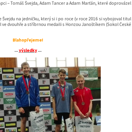
lapci – Tomáš Švejda, Adam Tancer a Adam Marťán, které doprovázel
jdu na jedničku, který si i po roce (v roce 2016 si vybojoval titul
ul ve dvouhře a stříbrnou medaili s Honzou Janoštíkem (Sokol České
Blahopřejeme!
...
výsledky
...