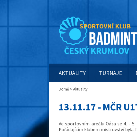
AKTUALITY
TURNAJE
Domů
> Aktuality
13.11.17 - MČR U1
Ve sportovním areálu Oáza se 4. - 5. 
Pořádajícím klubem mistrovství byla T