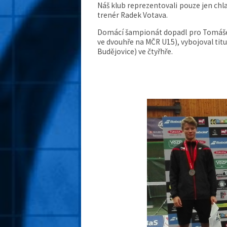
Náš klub reprezentovali pouze jen ch
trenér Radek Votava.
Domácí šampionát dopadl pro Tomáše Šve
ve dvouhře na MČR U15), vybojoval tit
Budějovice) ve čtyřhře.