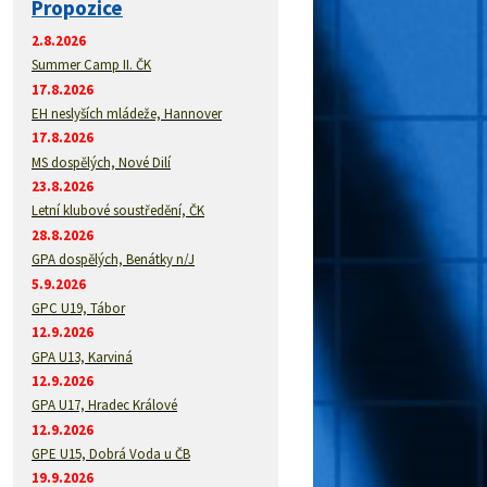
Propozice
2.8.2026
Summer Camp II. ČK
17.8.2026
EH neslyších mládeže, Hannover
17.8.2026
MS dospělých, Nové Dilí
23.8.2026
Letní klubové soustředění, ČK
28.8.2026
GPA dospělých, Benátky n/J
5.9.2026
GPC U19, Tábor
12.9.2026
GPA U13, Karviná
12.9.2026
GPA U17, Hradec Králové
12.9.2026
GPE U15, Dobrá Voda u ČB
19.9.2026