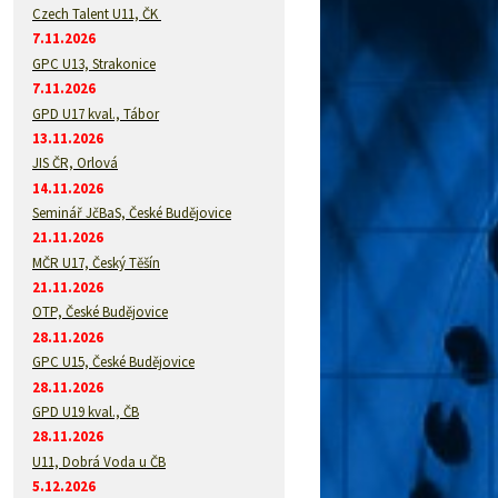
Czech Talent U11, ČK
7.11.2026
GPC U13, Strakonice
7.11.2026
GPD U17 kval., Tábor
13.11.2026
JIS ČR, Orlová
14.11.2026
Seminář JčBaS, České Budějovice
21.11.2026
MČR U17, Český Těšín
21.11.2026
OTP, České Budějovice
28.11.2026
GPC U15, České Budějovice
28.11.2026
GPD U19 kval., ČB
28.11.2026
U11, Dobrá Voda u ČB
5.12.2026