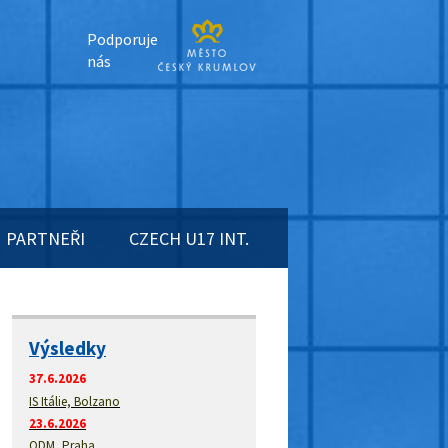
Podporuje
nás
PARTNEŘI
CZECH U17 INT.
Výsledky
37.6.2026
IS Itálie, Bolzano
23.6.2026
ODM, Praha