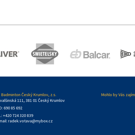
 Badminton Český Krumlov, z.s.
Mohlo by Vás zajím
valšinská 111, 381 01 Český Krumlov
O: 690 85 692
l.: +420 724 320 839
mail:
radek.votava@mybox.cz