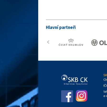
Hlavní partneři
SK
Ch
IČ
te
e-