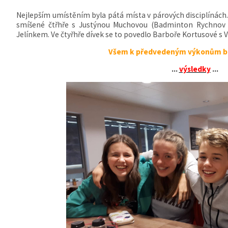
Nejlepším umístěním byla pátá místa v párových disciplínách. 
smíšené čtřhře s Justýnou Muchovou (Badminton Rychnov 
Jelínkem. Ve čtyřhře dívek se to povedlo Barboře Kortusové s V
Všem k předvedeným výkonům bl
...
výsledky
...