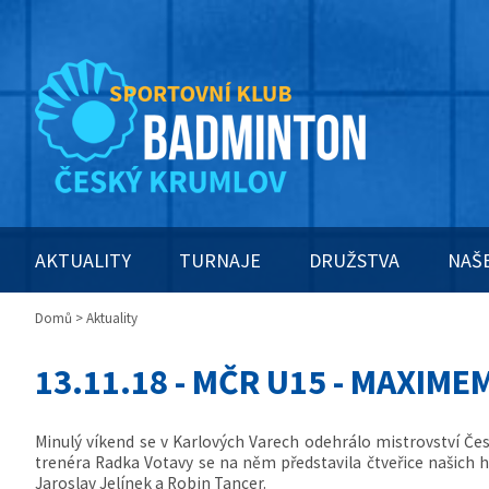
AKTUALITY
TURNAJE
DRUŽSTVA
NAŠ
Domů
> Aktuality
13.11.18 - MČR U15 - MAXIME
Minulý víkend se v Karlových Varech odehrálo mistrovství Če
trenéra Radka Votavy se na něm představila čtveřice našich 
Jaroslav Jelínek a Robin Tancer.