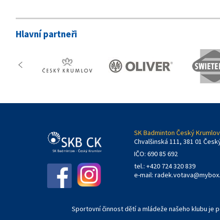
Hlavní partneři
SK Badminton Český Krumlov,
Chvalšinská 111, 381 01 Česk
IČO: 690 85 692
tel.: +420 724 320 839
e-mail:
radek.votava@mybox
Sportovní činnost dětí a mládeže našeho klubu je