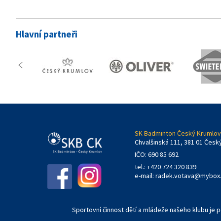
Hlavní partneři
SK Badminton Český Krumlov,
Chvalšinská 111, 381 01 Česk
IČO: 690 85 692
tel.: +420 724 320 839
e-mail:
radek.votava@mybox
Sportovní činnost dětí a mládeže našeho klubu je