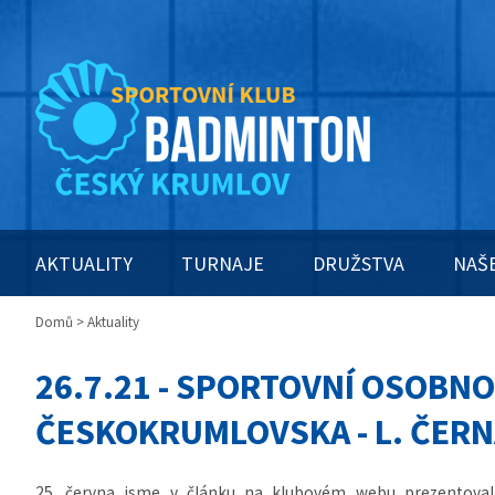
AKTUALITY
TURNAJE
DRUŽSTVA
NAŠ
Domů
> Aktuality
26.7.21 - SPORTOVNÍ OSOBNO
ČESKOKRUMLOVSKA - L. ČER
25. června jsme v článku na klubovém webu prezentovali