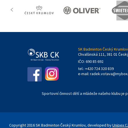
SK Badminton Český Krumlov,
Chvalšinská 111, 381 01 Česk
IČO: 690 85 692
tel.: +420 724 320 839
e-mail:
radek.votava@mybox
Sportovní činnost dětí a mládeže našeho klubu je
Copyright 2016 SK Badminton Český Krumlov, developed by
Unipex CZ