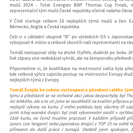
mužů 2024 - Total Energies BWF Thomas Cup Finals, na
reprezentační tým mužů České republiky včetně našeho člena 
V Číně startuje celkem 16 nejlepších týmů mužů a žen. Ev
Německo, Anglie a Česká republika.
Češi si v základní skupině “B” po výsledcích 0:5 s Japons
vybojovali 4. místo a celkově skončili naši reprezentanti na skv
Tomáš nastupoval vždy na druhé čtyřhře, dvakrát po boku J
Své zápasy sice nedokázal vyhrát, ale na šampionátu předvedl
Připomeňme si, že kvalifikace na mistrovství světa byla přes 
kde celková výhra zajistila postup na mistrovství Evropy dr
nejlepších týmů z Evropy.
Tomáš Švejda ke svému vystoupení a působení celého tým
týmu a představit se na vrcholné akci jakou bezpochyby byl Th
nic lehkého, ale o to víc jsme se soustředili na kvalitní přípravu
nejlepší výkony na kurtu. Z mého pohledu byly všechny tři 
proti tchaj-wanské dvojici byl znát výkonnostní rozdíl v rychlos
části kurtu, na čemž musíme pracovat. V každém případě příl
(pozn. Lee Yangem) nebo japonskou dvojicí z TOP 25 na světě b
přínosem do další práce i turnajů. Osobně jsem spokojen, 