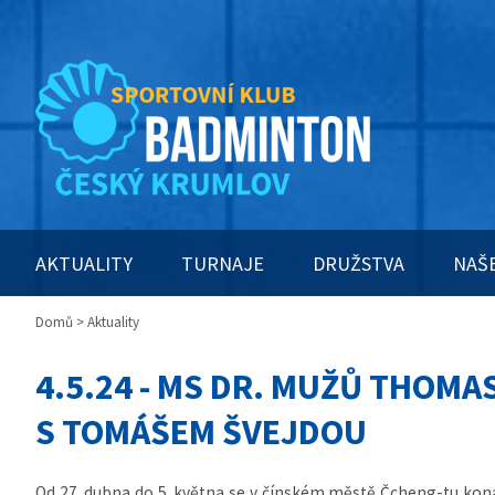
AKTUALITY
TURNAJE
DRUŽSTVA
NAŠ
Domů
> Aktuality
4.5.24 - MS DR. MUŽŮ THOMAS
S TOMÁŠEM ŠVEJDOU
Od 27. dubna do 5. května se v čínském městě Čcheng-tu koná 