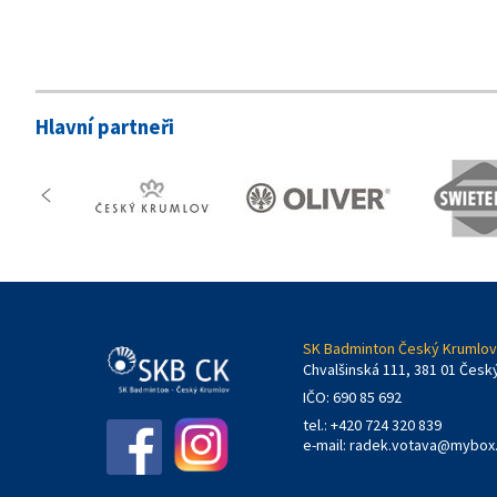
Hlavní partneři
SK Badminton Český Krumlov,
Chvalšinská 111, 381 01 Česk
IČO: 690 85 692
tel.: +420 724 320 839
e-mail:
radek.votava@mybox