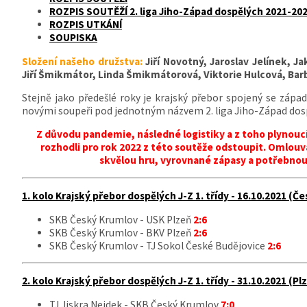
ROZPIS SOUTĚŽÍ 2. liga Jiho-Západ dospělých 2021-20
ROZPIS UTKÁNÍ
SOUPISKA
Složení našeho družstva:
Jiří Novotný, Jaroslav Jelínek, J
Jiří Šmikmátor, Linda Šmikmátorová, Viktorie Hulcová, Ba
Stejně jako předešlé roky je krajský přebor spojený se západ
novými soupeři pod jednotným názvem
2. liga Jiho-Západ dos
Z důvodu pandemie, následné logistiky a z toho plynouc
rozhodli pro rok 2022 z této soutěže odstoupit. Oml
skvělou hru, vyrovnané zápasy a potřebnou
1. kolo Krajský přebor dospělých J-Z 1. třídy - 16.10.2021 (Č
SKB Český Krumlov - USK Plzeň
2:6
SKB Český Krumlov - BKV Plzeň
2:6
SKB Český Krumlov - TJ Sokol České Budějovice
2:6
2. kolo Krajský přebor dospělých J-Z 1. třídy - 31.10.2021 (Pl
TJ Jiskra Nejdek - SKB Český Krumlov
7:0