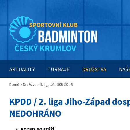
AKTUALITY
TURNAJE
DRUŽSTVA
NAŠ
Domů
>
Družstva
> II. liga JČ - SKB ČK - B
KPDD / 2. liga Jiho-Západ dos
NEDOHRÁNO
ROZPIS SOUTĚŽÍ