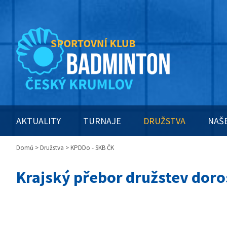
AKTUALITY
TURNAJE
DRUŽSTVA
NAŠ
Domů
>
Družstva
> KPDDo - SKB ČK
Krajský přebor družstev dor