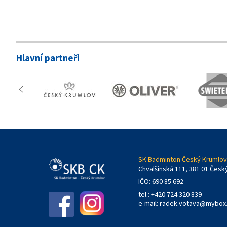
Hlavní partneři
SK Badminton Český Krumlov,
Chvalšinská 111, 381 01 Česk
IČO: 690 85 692
tel.: +420 724 320 839
e-mail:
radek.votava@mybox