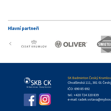
Hlavní partneři
SK Badminton Český Krumlov,
Chvalšinská 111, 381 01 Česk
IČO: 690 85 692
tel.: +420 724 320 839
e-mail:
radek.votava@mybox