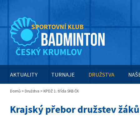
AKTUALITY
TURNAJE
DRUŽSTVA
NAŠ
Domů
>
Družstva
> KPDŽ 1. třída SKB ČK
Krajský přebor družstev žáků