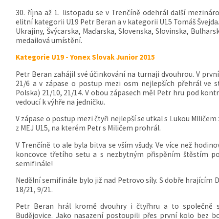
30. října až 1. listopadu se v Trenčíně odehrál další mezinár
elitní kategorii U19 Petr Beran a v kategorii U15 Tomáš Švejda
Ukrajiny, Švýcarska, Maďarska, Slovenska, Slovinska, Bulhars
medailová umístění.
Kategorie U19 - Yonex Slovak Junior 2015
Petr Beran zahájil své účinkování na turnaji dvouhrou. V prvn
21/6 a v zápase o postup mezi osm nejlepších přehrál ve 
Polska) 21/10, 21/14. V obou zápasech měl Petr hru pod kontr
vedoucí k výhře na jedničku.
V zápase o postup mezi čtyři nejlepší se utkal s Lukou MIličem
z MEJ U15, na kterém Petr s Miličem prohrál.
V Trenčíně to ale byla bitva se vším všudy. Ve více než hodin
koncovce třetího setu a s nezbytným přispěním štěstím po
semifinále!
Nedělní semifinále bylo již nad Petrovo síly. S dobře hrající
18/21, 9/21.
Petr Beran hrál kromě dvouhry i čtyřhru a to společně
Budějovice. Jako nasazení postoupili přes první kolo bez b