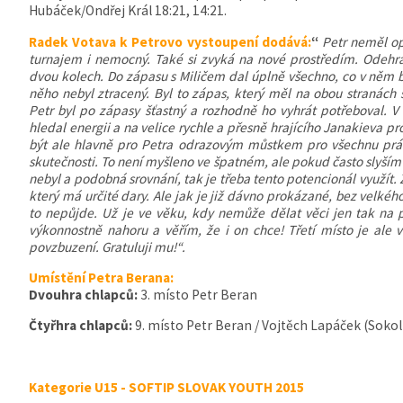
Hubáček/Ondřej Král 18:21, 14:21.
Radek Votava k Petrovo vystoupení dodává:
“
Petr neměl op
turnajem i nemocný. Také si zvyká na nové prostředím. Odehrá
dvou kolech. Do zápasu s Miličem dal úplně všechno, co v něm 
něho nebyl ztracený. Byl to zápas, který měl na obou stranách
Petr byl po zápasy šťastný a rozhodně ho vyhrát potřeboval. V
hledal energii a na velice rychle a přesně hrajícího Janakieva pr
být ale hlavně pro Petra odrazovým můstkem pro všechnu prác
skutečnosti. To není myšleno ve špatném, ale pokud často slyším 
nebyl a podobná srovnání, tak je třeba tento potencionál využít.
který má určité dary. Ale jak je již dávno prokázané, bez velkéh
to nepůjde. Už je ve věku, kdy nemůže dělat věci jen tak na p
výkonnostně nahoru a věřím, že i on chce! Třetí místo je ale 
povzbuzení. Gratuluji mu!“.
Umístění Petra Berana:
Dvouhra chlapců:
3. místo Petr Beran
Čtyřhra chlapců:
9. místo Petr Beran / Vojtěch Lapáček (Sokol
Kategorie U15 - SOFTIP SLOVAK YOUTH 2015