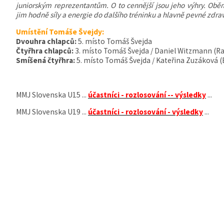
juniorským reprezentantům. O to cennější jsou jeho výhry. Obě
jim hodně síly a energie do dalšího tréninku a hlavně pevné zdrav
Umístění Tomáše Švejdy:
Dvouhra chlapců:
5. místo Tomáš Švejda
Čtyřhra chlapců:
3. místo Tomáš Švejda / Daniel Witzmann (R
Smíšená čtyřhra:
5. místo Tomáš Švejda / Kateřina Zuzáková (
MMJ Slovenska U15 ...
účastníci - rozlosování -- výsledky
...
MMJ Slovenska U19 ...
účastníci - rozlosování - výsledky
...