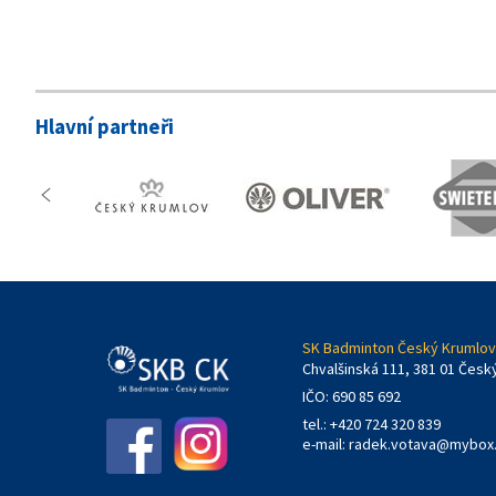
Hlavní partneři
SK Badminton Český Krumlov,
Chvalšinská 111, 381 01 Česk
IČO: 690 85 692
tel.: +420 724 320 839
e-mail:
radek.votava@mybox