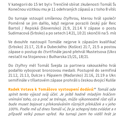
V kategorii do 15 let byl v Trenčíně sbírat zkušenosti Tomáš Šv
Konečnou vizitkou mu je 11 odehraných zápasů a z toho 8 vítě
Do turnaje vstoupil smíšenou čtyřhrou, kterou hrál společn
Poměrně se jim dařilo, když nejprve porazili český pár Rei
Bartoš / Repiská (Slovensko) 21:9, 21:14. V zápase o postu
Sudimacová (Srbsko) a po setech 14:21, 10:21 skončili na 5. mís
Ve dvouhře nastoupil Tomáše nejprve k zápasům kvalifikačn
(Srbsko) 21:17, 21:8 a Dubeckého (Košice) 21:7, 21:5 a postou
zápase o postup do čtvrtfinále jasně přehrál Mustetsova (Ukraj
nestačil na Stojanova z Bulharska 15/21, 18/21.
Do čtyřhry měl Tomáš Švejda za partnera rakouského hrá
podařilo vybojovat bronzovou medaili. Postupně do semifinál
21:12, 21:13, Dulcze s Pápaiem (Maďarsko) 21:16, 21:19 a Uk
semifinále v třísetovém zápase prohráli s českou dvojicí Kulišek
Radek Votava k Tomášovo vystoupení dodává:
“
Tomáš odeh
splnit tento výjezd svůj účel. Je ještě hodně mladým hráče
vnímání toho, co a proč se trénuje, může výkonnostně růst výš 
bude muset bojovat s překonáváním různých překážek a v jeho p
100%. Podle mě už dnes Tomáš ví, že je schopný toto zvládat a nem
případě velký posun vpřed. Na turnaji jsem ho viděl hrát j