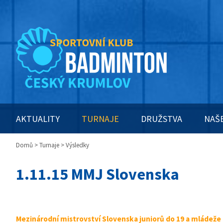
AKTUALITY
TURNAJE
DRUŽSTVA
NAŠ
Domů
>
Turnaje
> Výsledky
1.11.15 MMJ Slovenska
Mezinárodní mistrovství Slovenska juniorů do 19 a mládeže d