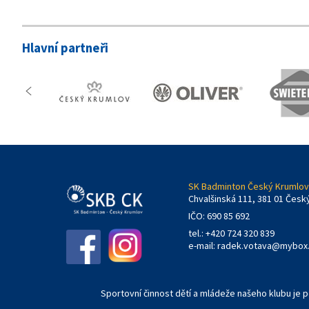
Hlavní partneři
SK Badminton Český Krumlov,
Chvalšinská 111, 381 01 Česk
IČO: 690 85 692
tel.: +420 724 320 839
e-mail:
radek.votava@mybox
Sportovní činnost dětí a mládeže našeho klubu je