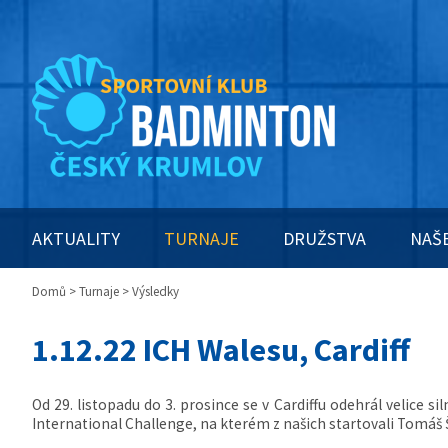
AKTUALITY
TURNAJE
DRUŽSTVA
NAŠ
Domů
>
Turnaje
> Výsledky
1.12.22 ICH Walesu, Cardiff
Od 29. listopadu do 3. prosince se v Cardiffu odehrál velice 
International Challenge, na kterém z našich startovali Tomáš