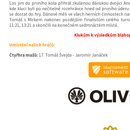
Los jim do prvního kola přihrál zkušenou dánskou dvojici An
kde kluci byli po nečitelné rozehrávce hned od prvního úder
se dostat do hry. Dánové měli ve všech herních činnostech nav
Tomáš s Mirkem nakonec pozdějším finalistům celého turna
11:21, 13:21 a skončili na konečném sedmnáctém místě.
Klukům k výsledkům blaho
Umístění našich hráčů:
Čtyřhra mužů:
17. Tomáš Švejda - Jaromír Janáček