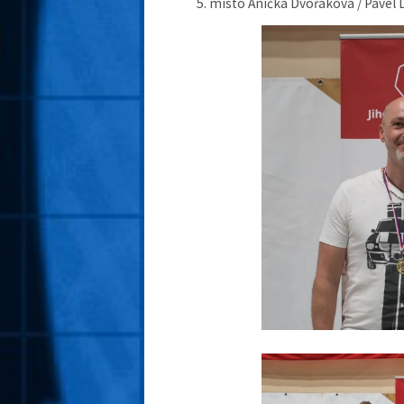
místo Anička Dvořáková / Pavel 