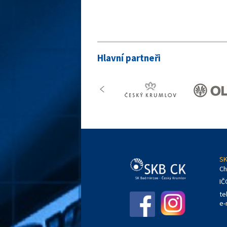
Hlavní partneři
SK
Ch
IČ
te
e-