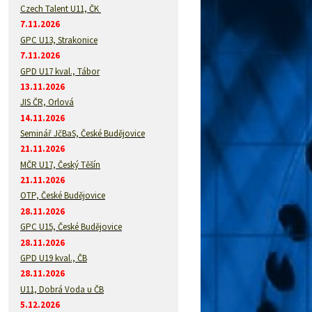
Czech Talent U11, ČK
7.11.2026
GPC U13, Strakonice
7.11.2026
GPD U17 kval., Tábor
13.11.2026
JIS ČR, Orlová
14.11.2026
Seminář JčBaS, České Budějovice
21.11.2026
MČR U17, Český Těšín
21.11.2026
OTP, České Budějovice
28.11.2026
GPC U15, České Budějovice
28.11.2026
GPD U19 kval., ČB
28.11.2026
U11, Dobrá Voda u ČB
5.12.2026