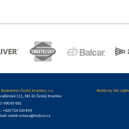
 Badminton Český Krumlov, z.s.
Mohlo by Vás zajím
valšinská 111, 381 01 Český Krumlov
O: 690 85 692
l.: +420 724 320 839
mail:
radek.votava@mybox.cz