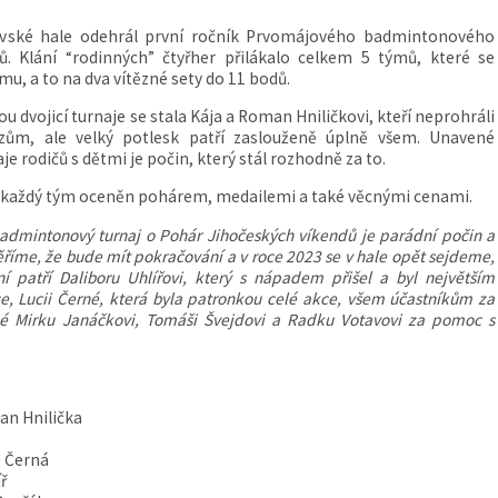
lovské hale odehrál první ročník Prvomájového badmintonového
. Klání “rodinných” čtyřher přilákalo celkem 5 týmů, které se
, a to na dva vítězné sety do 11 bodů.
u dvojicí turnaje se stala Kája a Roman Hniličkovi, kteří neprohráli
ězům, ale velký potlesk patří zaslouženě úplně všem. Unavené
je rodičů s dětmi je počin, který stál rozhodně za to.
ní každý tým oceněn pohárem, medailemi a také věcnými cenami.
admintonový turnaj o Pohár Jihočeských víkendů je parádní počin a
ěříme, že bude mít pokračování a v roce 2023 se v hale opět sejdeme,
í patří Daliboru Uhlířovi, který s nápadem přišel a byl největším
e, Lucii Černé, která byla patronkou celé akce, všem účastníkům za
ké Mirku Janáčkovi, Tomáši Švejdovi a Radku Votavovi za pomoc s
an Hnilička
e Černá
ř