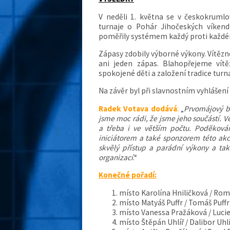
V neděli 1. května se v českokrum
turnaje o Pohár Jihočeských víkendů
poměřily systémem každý proti každému
Zápasy zdobily výborné výkony. Vítězno
ani jeden zápas. Blahopřejeme vít
spokojené děti a založení tradice turna
Na závěr byl při slavnostním vyhláše
Radek Votava dodává
:
„
Prvomájový b
jsme moc rádi, že jsme jeho součástí. V
a třeba i ve větším počtu. Poděkován
iniciátorem a také sponzorem této akc
skvělý přístup a parádní výkony a ta
organizací
.“
Konečné pořadí:
místo Karolína Hniličková / Rom
místo Matyáš Puffr / Tomáš Puffr
místo Vanessa Pražáková / Luci
místo Štěpán Uhlíř / Dalibor Uhlí