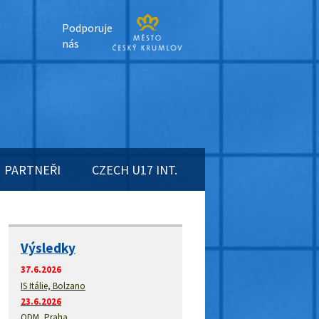
Podporuje
nás
PARTNEŘI
CZECH U17 INT.
Výsledky
37.6.2026
IS Itálie, Bolzano
23.6.2026
ODM, Praha