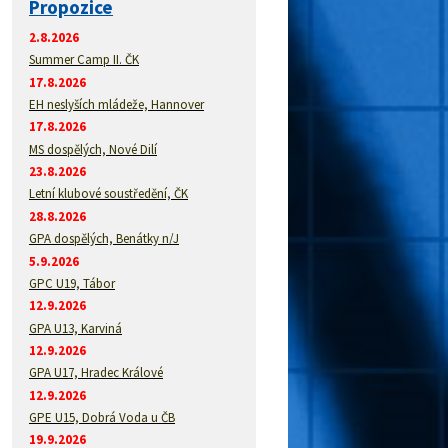
Propozice
2.8.2026
Summer Camp II. ČK
17.8.2026
EH neslyších mládeže, Hannover
17.8.2026
MS dospělých, Nové Dilí
23.8.2026
Letní klubové soustředění, ČK
28.8.2026
GPA dospělých, Benátky n/J
5.9.2026
GPC U19, Tábor
12.9.2026
GPA U13, Karviná
12.9.2026
GPA U17, Hradec Králové
12.9.2026
GPE U15, Dobrá Voda u ČB
19.9.2026