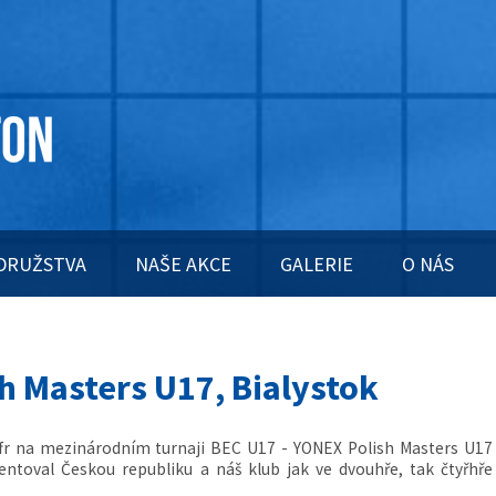
DRUŽSTVA
NAŠE AKCE
GALERIE
O NÁS
sh Masters U17, Bialystok
uffr na mezinárodním turnaji BEC U17 - YONEX Polish Masters U17
ezentoval Českou republiku a náš klub jak ve dvouhře, tak čtyřhře