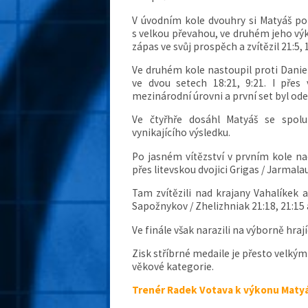
V úvodním kole dvouhry si Matyáš po
s velkou převahou, ve druhém jeho výk
zápas ve svůj prospěch a zvítězil 21:5, 
Ve druhém kole nastoupil proti Daniel
ve dvou setech 18:21, 9:21. I pře
mezinárodní úrovni a první set byl ode
Ve čtyřhře dosáhl Matyáš se spo
vynikajícího výsledku.
Po jasném vítězství v prvním kole na
přes litevskou dvojici Grigas / Jarmalau
Tam zvítězili nad krajany Vahalíkek a
Sapožnykov / Zhelizhniak 21:18, 21:15 a
Ve finále však narazili na výborně hraj
Zisk stříbrné medaile je přesto velkým
věkové kategorie.
Trenér Radek Votava k výkonu Matyá