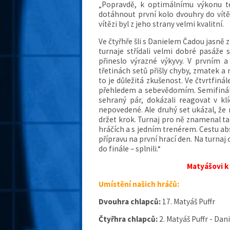
„Popravdě, k optimálnímu výkonu te
dotáhnout první kolo dvouhry do vít
vítězi byl z jeho strany velmi kvalitní.
Ve čtyřhře šli s Danielem Čadou jasně 
turnaje střídali velmi dobré pasáže
přineslo výrazné výkyvy. V prvním a
třetinách setů přišly chyby, zmatek a 
to je důležitá zkušenost.
Ve čtvrtfinál
přehledem a sebevědomím. Semifinále
sehraný pár, dokázali reagovat v klí
nepovedené. Ale druhý set ukázal, že
držet krok.
Turnaj pro ně znamenal ta
hráčích a s jedním trenérem. Cestu abs
přípravu na první hrací den. Na turnaj 
do finále – splnili.“
Matyášovi 
Umístění našich hráčů:
Dvouhra chlapců:
17. Matyáš Puffr
Čtyřhra chlapců:
2. Matyáš Puffr - Da