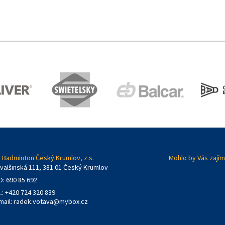
 Badminton Český Krumlov, z.s.
Mohlo by Vás zajím
valšinská 111, 381 01 Český Krumlov
O: 690 85 692
l.: +420 724 320 839
mail:
radek.votava@mybox.cz