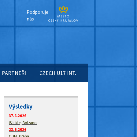
Podporuje
nás
PARTNEŘI
CZECH U17 INT.
Výsledky
37.6.2026
IS Itálie, Bolzano
23.6.2026
ODM, Praha