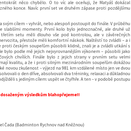
ntokrát něco chybělo. O to víc ale oceňuji, že Matyáš dokázal
ězného konce. Navíc první set ve druhém zápase proti pozdějšímu
za svým cílem – vyhrát, nebo alespoň postoupit do finále. V průběhu
 se slabšími momenty. První kolo bylo jednoznačné, ale druhé už
 třetím setu měli dlouho vše pod kontrolou, ale v závěrečných
nervozita, přestože měli komfortní náskok. Naštěstí to zvládli – a i
e proti českým soupeřům působili klidně, znali je a zvládli utkání s
 bylo podle mě jejich nejvyrovnanějším výkonem – působili jako
čových chvílích.
Finále bylo z jejich strany v prvním setu velmi
 mají kvalitu, a že i proti silným mezinárodním soupeřům dokážou
ké novou zkušenost – výjezd na 981 km vzdálené místo jen ve dvou
olvovali o den dříve, absolvovali dva tréninky, relaxaci a důkladnou
odjížděli s jediným cílem: uspět ve čtyřhře. A ten – v podobě postupu
k dosaženým výsledkům blahopřejeme!!
niel Čada (Badminton Rychnov nad Kněžnou)