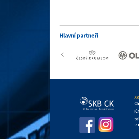
Hlavní partneři
SK
Ch
IČ
te
e-