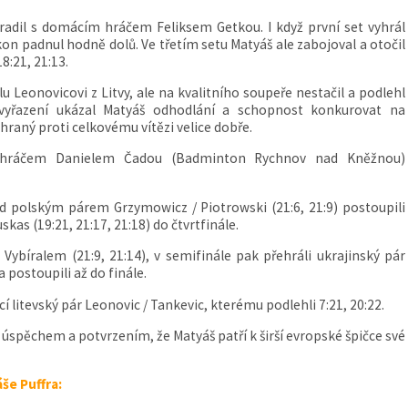
radil s domácím hráčem Feliksem Getkou. I když první set vyhrál
on padnul hodně dolů. Ve třetím setu Matyáš ale zabojoval a otočil
18:21, 21:13.
u Leonovicovi z Litvy, ale na kvalitního soupeře nestačil a podlehl
s vyřazení ukázal Matyáš odhodlání a schopnost konkurovat na
hraný proti celkovému vítězi velice dobře.
luhráčem Danielem Čadou (Badminton Rychnov nad Kněžnou)
d polským párem Grzymowicz / Piotrowski (21:6, 21:9) postoupili
skas (19:21, 21:17, 21:18) do čtvrtfinále.
 Vybíralem (21:9, 21:14), v semifinále pak přehráli ukrajinský pár
 postoupili až do finále.
ící litevský pár Leonovic / Tankevic, kterému podlehli 7:21, 20:22.
 úspěchem a potvrzením, že Matyáš patří k širší evropské špičce své
še Puffra: