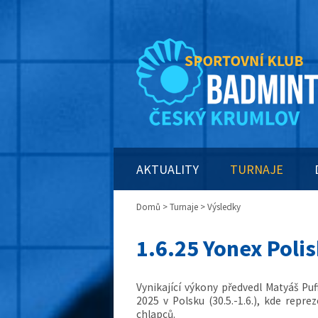
AKTUALITY
TURNAJE
Domů
>
Turnaje
> Výsledky
1.6.25 Yonex Poli
Vynikající výkony předvedl Matyáš P
2025 v Polsku (30.5.-1.6.), kde repr
chlapců.