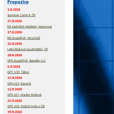
Propozice
2.8.2026
Summer Camp II. ČK
17.8.2026
EH neslyších mládeže, Hannover
17.8.2026
MS dospělých, Nové Dilí
23.8.2026
Letní klubové soustředění, ČK
28.8.2026
GPA dospělých, Benátky n/J
5.9.2026
GPC U19, Tábor
12.9.2026
GPA U13, Karviná
12.9.2026
GPA U17, Hradec Králové
12.9.2026
GPE U15, Dobrá Voda u ČB
19.9.2026