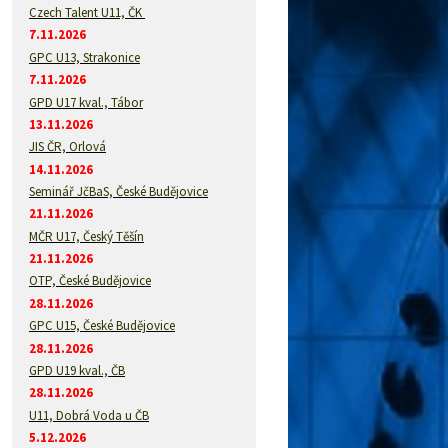
Czech Talent U11, ČK
7.11.2026
GPC U13, Strakonice
7.11.2026
GPD U17 kval., Tábor
13.11.2026
JIS ČR, Orlová
14.11.2026
Seminář JčBaS, České Budějovice
21.11.2026
MČR U17, Český Těšín
21.11.2026
OTP, České Budějovice
28.11.2026
GPC U15, České Budějovice
28.11.2026
GPD U19 kval., ČB
28.11.2026
U11, Dobrá Voda u ČB
5.12.2026