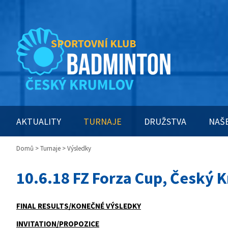
AKTUALITY
TURNAJE
DRUŽSTVA
NAŠ
Domů
>
Turnaje
> Výsledky
10.6.18 FZ Forza Cup, Český 
FINAL RESULTS/KONEČNÉ VÝSLEDKY
INVITATION/PROPOZICE