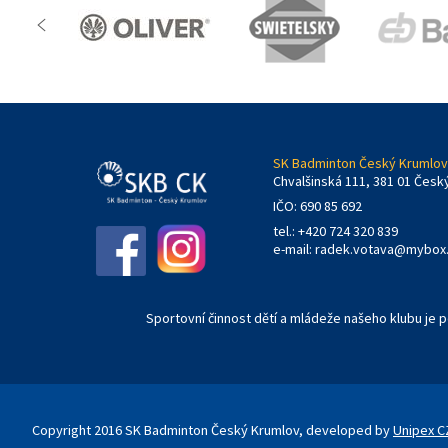
SK Badminton Český Krumlov,
Chvalšinská 111, 381 01 Česk
IČO: 690 85 692
tel.: +420 724 320 839
e-mail:
radek.votava@mybox
Sportovní činnost dětí a mládeže našeho klubu je
Copyright 2016 SK Badminton Český Krumlov, developed by
Unipex CZ