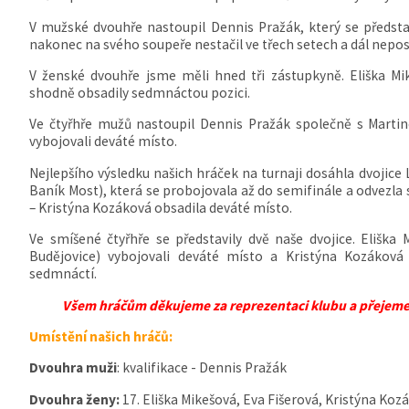
V mužské dvouhře nastoupil Dennis Pražák, který se představ
nakonec na svého soupeře nestačil ve třech setech a dál nepos
V ženské dvouhře jsme měli hned tři zástupkyně.
Eliška Mi
shodně obsadily sedmnáctou pozici.
Ve čtyřhře mužů nastoupil Dennis Pražák společně s Marti
vybojovali deváté místo.
Nejlepšího výsledku našich hráček na turnaji dosáhla dvojice
Baník Most), která se probojovala až do semifinále a odvezla 
– Kristýna Kozáková obsadila deváté místo.
Ve smíšené čtyřhře se představily dvě naše dvojice.
Eliška 
Budějovice) vybojovali deváté místo a
Kristýna Kozáková
sedmnáctí.
Všem hráčům děkujeme za reprezentaci klubu a přejeme
Umístění našich hráčů:
Dvouhra muži
: kvalifikace - Dennis Pražák
Dvouhra ženy:
17. Eliška Mikešová, Eva Fišerová, Kristýna Koz