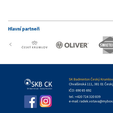
Hlavní partneři
SK Badminton Český Krumlov,
Chvalšinská 111, 381 01 Česk
IČO: 690 85 692
tel.: +420 724 320 839
e-mail:
radek.votava@mybox