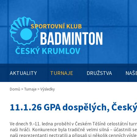
AKTUALITY
TURNAJE
DRUŽSTVA
NAŠ
Domů
>
Turnaje
> Výsledky
11.1.26 GPA dospělých, Český
Ve dnech 9.–11. ledna proběhl v Českém Těšíně celostátní tur
naši hráči. Konkurence byla tradičně velmi silná – účastnili s
naši reprezentanti neztratili a připsali si několik cenných výsl