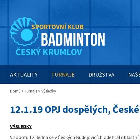
AKTUALITY
TURNAJE
DRUŽSTVA
NAŠ
Domů
>
Turnaje
> Výsledky
12.1.19 OPJ dospělých, České
VÝSLEDKY
V sobotu 12. ledna se v Českých Budějovicích odehrál oblastní