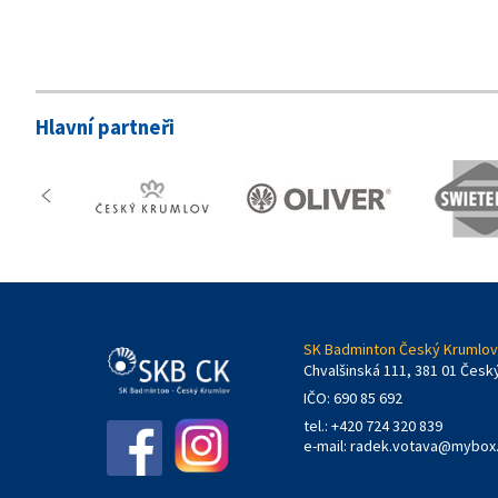
Hlavní partneři
SK Badminton Český Krumlov,
Chvalšinská 111, 381 01 Česk
IČO: 690 85 692
tel.: +420 724 320 839
e-mail:
radek.votava@mybox