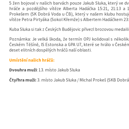
5 žen bojoval v našich barvách pouze Jakub Sluka, který ve 
hráče a pozdějšího vítěze Alberta Hadáčka 15:21, 21:13 a 1
Prokešem (SK Dobrá Voda u ČB), který v našem klubu hostuje
vítěze Petra Pirtyáka (Sokol Křemže) s Albertem Hadáčkem 23:2
Kuba Sluka si tak z Českých Budějovic přivezl brozovou medaili
Poznámka: Je velká škoda, že termín OPJ kolidoval s několika
Českém Těšíně, IS Estonska a GPA U7, které se hrálo v České
deset elitních dospělých hráčů naší oblasti.
Umístění našich hráčů:
Dvouhra muži
: 13. místo Jakub Sluka
Čtyřhra muži:
3. místo Jakub Sluka / Michal Prokeš (SKB Dobrá