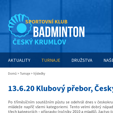
AKTUALITY
TURNAJE
DRUŽSTVA
NAŠ
Domů
>
Turnaje
> Výsledky
13.6.20 Klubový přebor, Čes
Po tříměsíčním soutěžním půstu se odehrál dnes v českokr
mládeže napříč všemi kategoriemi. Tento velmi dobrý nápad 
třech kategoriích – přípravky (ročníky 2010 a mladší), žactvo (