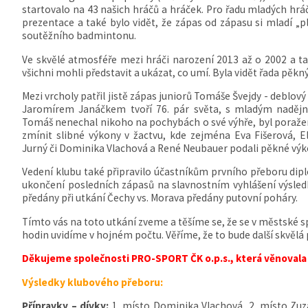
startovalo na 43 našich hráčů a hráček. Pro řadu mladých hráč
prezentace a také bylo vidět, že zápas od zápasu si mladí „p
soutěžního badmintonu.
Ve skvělé atmosféře mezi hráči narození 2013 až o 2002 a ta
všichni mohli představit a ukázat, co umí. Byla vidět řada pěk
Mezi vrcholy patřil jistě zápas juniorů Tomáše Švejdy - deblov
Jaromírem Janáčkem tvoří 76. pár světa, s mladým naděj
Tomáš nenechal nikoho na pochybách o své výhře, byl poraže
zmínit slibné výkony v žactvu, kde zejména Eva Fišerová, E
Jurný či Dominika Vlachová a René Neubauer podali pěkné výk
Vedení klubu také připravilo účastníkům prvního přeboru dip
ukončení posledních zápasů na slavnostním vyhlášení výsled
předány při utkání Čechy vs. Morava předány putovní poháry.
Tímto vás na toto utkání zveme a těšíme se, že se v městské sp
hodin uvidíme v hojném počtu. Věříme, že to bude další skvěl
Děkujeme společnosti PRO-SPORT ČK o.p.s., která věnovala 
Výsledky klubového přeboru:
Přípravky – dívky:
1. místo Dominika Vlachová, 2. místo Zuz