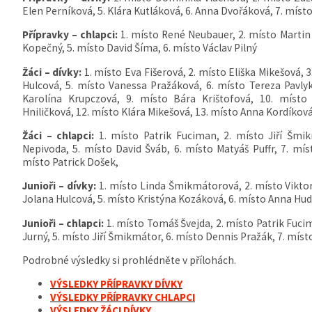
Elen Perníková, 5. Klára Kutláková, 6. Anna Dvořáková, 7. mís
Přípravky – chlapci:
1. místo René Neubauer, 2. místo Martin Š
Kopečný, 5. místo David Šíma, 6. místo Václav Pilný
Žáci – dívky:
1. místo Eva Fišerová, 2. místo Eliška Mikešová, 
Hulcová, 5. místo Vanessa Pražáková, 6. místo Tereza Pavly
Karolína Krupczová, 9. místo Bára Krištofová, 10. místo
Hniličková, 12. místo Klára Mikešová, 13. místo Anna Kordíkov
Žáci – chlapci:
1. místo Patrik Fuciman, 2. místo Jiří Šmik
Nepivoda, 5. místo David Šváb, 6. místo Matyáš Puffr, 7. mís
místo Patrick Došek,
Junioři – dívky:
1. místo Linda Šmikmátorová, 2. místo Viktori
Jolana Hulcová, 5. místo Kristýna Kozáková, 6. místo Anna Hu
Junioři – chlapci:
1. místo Tomáš Švejda, 2. místo Patrik Fucim
Jurný, 5. místo Jiří Šmikmátor, 6. místo Dennis Pražák, 7. mís
Podrobné výsledky si prohlédněte v přílohách.
VÝSLEDKY PŘÍPRAVKY DÍVKY
VÝSLEDKY PŘÍPRAVKY CHLAPCI
VÝSLEDKY ŽÁCI DÍVKY