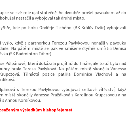
tupce se své role ujal statečně. Ve dvouhře prošel pavoukem až do
bohužel nestačil a vybojoval tak druhé místo.
tyřhře, kde po boku Ondřeje Tichého (BK Králův Dvůr) vybojovali
i vyšlo, když s partnerkou Terezou Pavlykovou nenašli v pavouku
daile. Na pátém místě se pak ve smíšené čtyřhře umístili Denisa
ávka (SK Badminton Tábor).
se Půlpánové, která dokázala projít až do finále, ale to už bylo nad
 dvouhry brala Tereza Pavlyková. Na pátém místě skončila Vanessa
rupczová. Třináctá pozice patřila Dominice Vlachové a na
rdíková.
lpánová s Terezou Pavlykovou vybojovat celkové vítězství, když
ém místě skončily Vanessa Pražáková s Karolínou Krupczovou a na
á s Annou Kordíkovou.
osaženým výsledkům blahopřejeme!