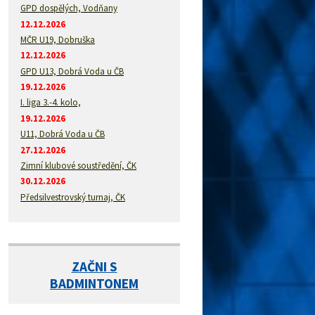
GPD dospělých, Vodňany
12.12.2026
MČR U19, Dobruška
12.12.2026
GPD U13, Dobrá Voda u ČB
19.12.2026
I. liga 3.-4. kolo,
19.12.2026
U11, Dobrá Voda u ČB
27.12.2026
Zimní klubové soustředění, ČK
30.12.2026
Předsilvestrovský turnaj, ČK
ZAČNI S
BADMINTONEM