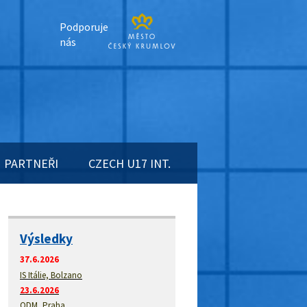
Podporuje
nás
PARTNEŘI
CZECH U17 INT.
Výsledky
37.6.2026
IS Itálie, Bolzano
23.6.2026
ODM, Praha