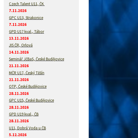
Czech Talent U11, ČK
7.11.2026
GPC U13, Strakonice
7.11.2026
GPD U17 kval., Tábor
13.11.2026
JIS ČR, Orlová
14.11.2026
Seminář JčBaS, České Budějovice
21.11.2026
MČR U17, Český Těšín
21.11.2026
OTP, České Budějovice
28.11.2026
GPC U15, České Budějovice
28.11.2026
GPD U19 kval., ČB
28.11.2026
U11, Dobrá Voda u ČB
5.12.2026