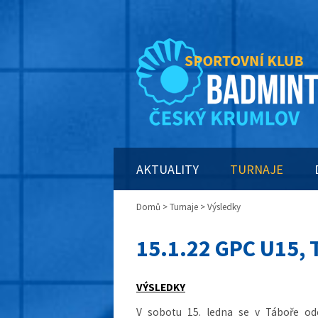
AKTUALITY
TURNAJE
Domů
>
Turnaje
> Výsledky
15.1.22 GPC U15, 
VÝSLEDKY
V sobotu 15. ledna se v Táboře od