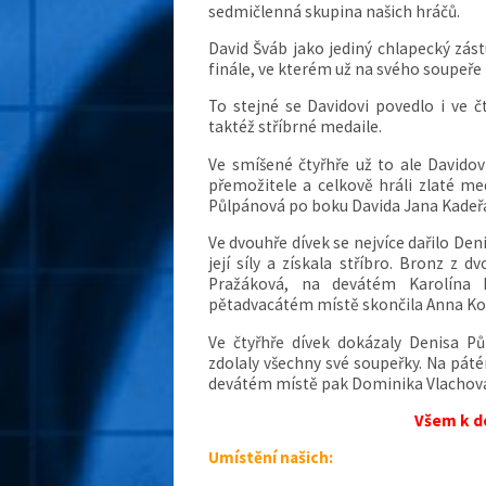
sedmičlenná skupina našich hráčů.
David Šváb jako jediný chlapecký zás
finále, ve kterém už na svého soupeře 
To stejné se Davidovi povedlo i ve č
taktéž stříbrné medaile.
Ve smíšené čtyřhře už to ale Davidov
přemožitele a celkově hráli zlaté me
Půlpánová po boku Davida Jana Kadeř
Ve dvouhře dívek se nejvíce dařilo Deni
její síly a získala stříbro. Bronz z
Pražáková, na devátém Karolína K
pětadvacátém místě skončila Anna Ko
Ve čtyřhře dívek dokázaly Denisa Pů
zdolaly všechny své soupeřky. Na pát
devátém místě pak Dominika Vlachov
Všem k d
Umístění našich: