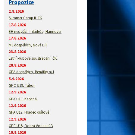
Propozice
2.8.2026
Summer Camp II. ČK
17.8.2026
EH neslyších mládeže, Hannover
17.8.2026
MS dospělých, Nové Dilí
23.8.2026
Letní klubové soustředění, ČK
28.8.2026
GPA dospělých, Benátky n/J
5.9.2026
GPC U19, Tábor
12.9.2026
GPA U13, Karviná
12.9.2026
GPA U17, Hradec Králové
12.9.2026
GPE U15, Dobrá Voda u ČB
19.9.2026