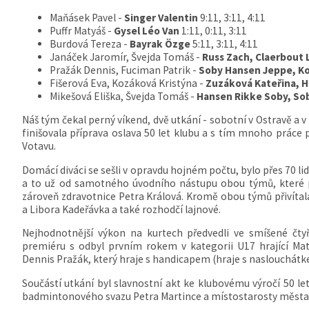
Maňásek Pavel -
Singer Valentin
9:11, 3:11, 4:11
Puffr Matyáš -
Gysel Léo Van
1:11, 0:11, 3:11
Burdová Tereza -
Bayrak Özge
5:11, 3:11, 4:11
Janáček Jaromír, Švejda Tomáš -
Russ Zach, Claerbout 
Pražák Dennis, Fuciman Patrik -
Soby Hansen Jeppe, Kol
Fišerová Eva, Kozáková Kristýna -
Zuzáková Kateřina, 
Mikešová Eliška, Švejda Tomáš -
Hansen Rikke Soby, So
Náš tým čekal perný víkend, dvě utkání - sobotní v Ostravě a 
finišovala příprava oslava 50 let klubu a s tím mnoho práce
Votavu.
Domácí diváci se sešli v opravdu hojném počtu, bylo přes 70 li
a to už od samotného úvodního nástupu obou týmů, které p
zároveň zdravotnice Petra Králová. Kromě obou týmů přivítal
a Libora Kadeřávka a také rozhodčí lajnové.
Nejhodnotnější výkon na kurtech předvedli ve smíšené čty
premiéru s odbyl prvním rokem v kategorii U17 hrající Mat
Dennis Pražák, který hraje s handicapem (hraje s naslouchátk
Součástí utkání byl slavnostní akt ke klubovému výročí 50 le
badmintonového svazu Petra Martince a místostarosty města 