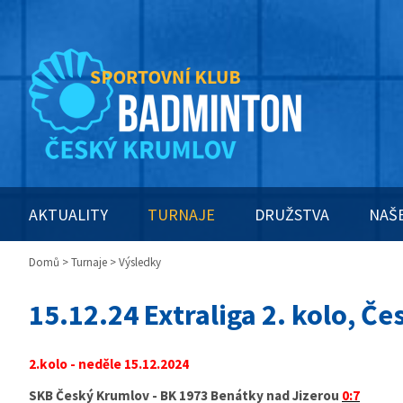
AKTUALITY
TURNAJE
DRUŽSTVA
NAŠ
Domů
>
Turnaje
> Výsledky
15.12.24 Extraliga 2. kolo, Č
2.kolo - neděle 15.12.2024
SKB Český Krumlov - BK 1973 Benátky nad Jizerou
0:7