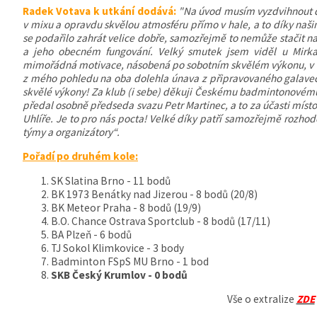
Radek Votava k utkání dodává:
"Na úvod musím vyzdvihnout d
v mixu a opravdu skvělou atmosféru přímo v
hale
,
a to díky naši
se podařilo zahrát velice dobře, samozřejmě to nemůže stačit na 
a jeho obecném fungování. Velký smutek jsem viděl u Mirk
mimořádná motivace, násobená po sobotním skvělém výkonu, v ten
z mého pohledu na oba dolehla únava z připravovaného galaveče
skvělé výkony! Za klub (i sebe) děkuji Českému badmintonovému
předal osobně předseda svazu Petr Martinec
,
a to za účasti míst
Uhlíře. Je to pro nás pocta! Velké díky patří samozřejmě rozho
týmy a organizátory“.
Pořadí po druhém kole:
SK Slatina Brno - 11 bodů
BK 1973 Benátky nad Jizerou - 8 bodů (20/8)
BK Meteor Praha - 8 bodů (19/9)
B.O. Chance Ostrava Sportclub - 8 bodů (17/11)
BA Plzeň - 6 bodů
TJ Sokol Klimkovice - 3 body
Badminton FSpS MU Brno - 1 bod
SKB Český Krumlov - 0 bodů
Vše o extralize
ZDE