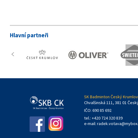
Hlavní partneři
SK Badminton Český Krumlov,
Chvalšinská 111, 381 01 Česk
IČO: 690 85 692
tel.: +420 724 320 839
e-mail:
radek.votava@mybox