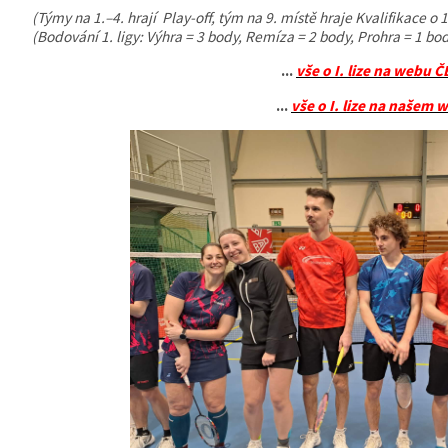
(Týmy na 1.–4. hrají Play-off, tým na 9. místě hraje Kvalifikace o 1.
(Bodování 1. ligy: Výhra = 3 body, Remíza = 2 body, Prohra = 1 bo
...
vše o I. lize na webu 
...
vše o I. lize na
našem 