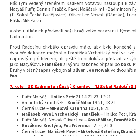
Náš tým vedený trenérem Radkem Votavou nastoupil k závě
Matyáš Puffr, Dennis Pražák, Pavel Maňásek ml. (Badminton R
(TJ Sokol České Budějovice), Oliver Lee Nowak (Dánsko), Luci
Eliška Mikešová.
V obou utkáních předvedli naši hráči velké nasazení i týmov
badminton.
Proti Radotínu chybělo opravdu málo, aby bylo konečné s
dvouhře dokonce mečbol a František Vrchotický hrál ve své 
naprostým přehledem, ale ještě to nedokázal přetavit ve výh
jako Matyášovi
. František
si výhru nakonec připsal po
boku P
Druhý vítězný zápas vybojoval
Oliver Lee Nowak
ve dvouhře a 
žen
.
7. kolo – SK Badminton Český Krumlov – TJ Sokol Radotín 3-
Puffr Matyáš –
Hnilica Petr
21:14,21:23, 17:21
Vrchotický František –
Kovář Milan
19:21, 18:21
Černá Lucie –
Mikelová Kateřina
10:21, 8:21
Maňásek Pavel, Vrchotický František
– Hnilica Petr, Kr
Puffr Matyáš, Nowak Oliver Lee –
Kovář Milan, Drančák
P
Kozáková Kristýna, Eva Fišerová
– 21:0, 21:0
Černá Lucie, Maňásek Pavel –
Mikelová Kateřina, Dranč