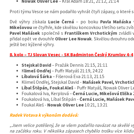
Nowak Oliver Lee
– Král Adam 18:21, 21:12, 21:14
Proti týmu Vesce se nám podařilo vyhrát čtyři zápasy, o které se
Dvě výhry získala
Lucie Černá
– po boku
Pavla Maňáska
v
Mikešovou
ve čtyřhře, kde skvělou koncovkou třetího setu zvítě
Pavel Maňásek
společně s
Františkem Vrchotickým
zvládli 
přidal opět ve dvouhře
Oliver Lee Nowak
. Skvělou dvouhru od
ještě bez kýžené výhry.
8. kolo – TJ Slovan Vesec - SK Badminton Český Krumlov 4-4
Stejskal David
– Pražák Dennis 21:15, 21:11
K
limeš Ondřej
– Puffr Matyáš 21:19, 24:22
Líbalová Šárka
– Fišerová Eva 21:13, 21:15
Klimeš Ondřej, Stejskal David -
Maňásek Pavel, Vrchotic
Líbal Štěpán, Foukal Aleš
- Puffr Matyáš, Nowak Oliver L
Foukalová Iva, Kerplová –
Černá Lucie, Mikešová Eliška
2
Foukalová Iva, Líbal Štěpán -
Černá Lucie, Maňásek Pav
Foukal Aleš -
Nowak Oliver Lee
10:21, 13:21
Radek Votava k výkonům dodává:
„Jsem velice potěšený, že se všem podařilo navázat na skvělé v
na začátku roku. V několika zápasech chybělo trošku více klidu