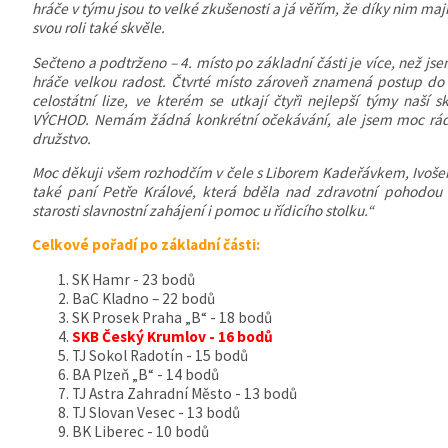
hráče v týmu jsou to velké zkušenosti a já věřím, že díky nim mají
svou roli také skvěle.
Sečteno a podtrženo – 4. místo po základní části je více, než 
hráče velkou radost. Čtvrté místo zároveň znamená postup do da
celostátní lize, ve kterém se utkají čtyři nejlepší týmy naší 
VÝCHOD. Nemám žádná konkrétní očekávání, ale jsem moc rád z
družstvo.
Moc děkuji všem rozhodčím v čele s Liborem Kadeřávkem, Ivo
také paní Petře Králové, která bděla nad zdravotní pohodou 
starosti slavnostní zahájení i pomoc u řídicího stolku.“
Celkové pořadí po základní části:
SK Hamr - 23 bodů
BaC Kladno – 22 bodů
SK Prosek Praha „B“ - 18 bodů
SKB Český Krumlov - 16 bodů
TJ Sokol Radotín - 15 bodů
BA Plzeň „B“ - 14 bodů
TJ Astra Zahradní Město - 13 bodů
TJ Slovan Vesec - 13 bodů
BK Liberec - 10 bodů