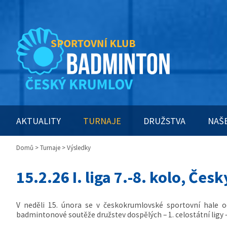
AKTUALITY
TURNAJE
DRUŽSTVA
NAŠ
Domů
>
Turnaje
> Výsledky
15.2.26 I. liga 7.-8. kolo, Če
V neděli 15. února se v českokrumlovské sportovní hale o
badmintonové soutěže družstev dospělých – 1. celostátní ligy 