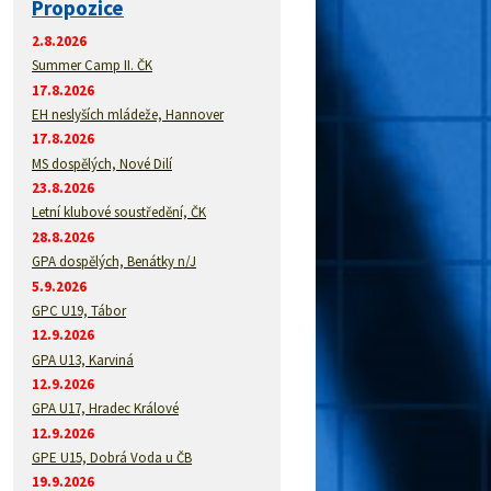
Propozice
2.8.2026
Summer Camp II. ČK
17.8.2026
EH neslyších mládeže, Hannover
17.8.2026
MS dospělých, Nové Dilí
23.8.2026
Letní klubové soustředění, ČK
28.8.2026
GPA dospělých, Benátky n/J
5.9.2026
GPC U19, Tábor
12.9.2026
GPA U13, Karviná
12.9.2026
GPA U17, Hradec Králové
12.9.2026
GPE U15, Dobrá Voda u ČB
19.9.2026