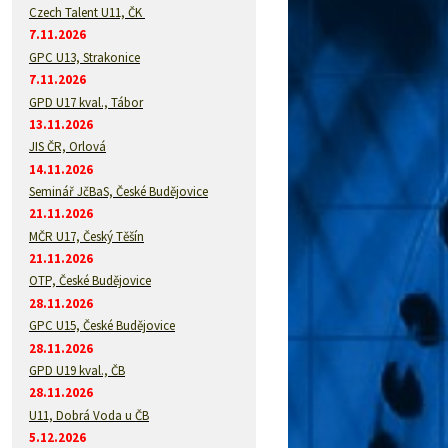
Czech Talent U11, ČK
7.11.2026
GPC U13, Strakonice
7.11.2026
GPD U17 kval., Tábor
13.11.2026
JIS ČR, Orlová
14.11.2026
Seminář JčBaS, České Budějovice
21.11.2026
MČR U17, Český Těšín
21.11.2026
OTP, České Budějovice
28.11.2026
GPC U15, České Budějovice
28.11.2026
GPD U19 kval., ČB
28.11.2026
U11, Dobrá Voda u ČB
5.12.2026