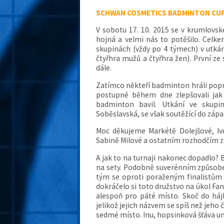
SCHWAN COSMETICS BADMINTON CUP
V sobotu 17. 10. 2015 se v krumlovsk
hojná a velmi nás to potěšilo. Celke
skupinách (vždy po 4 týmech) v utká
čtyřhra mužů a čtyřhra žen). První ze 
dále.
Zatímco někteří badminton hráli poprvé,
postupně během dne zlepšovali jak v
badminton bavil. Utkání ve skupi
Soběslavská, se však soutěžící do zápa
Moc děkujeme Markétě Dolejšové, Ivu
Sabině Milové a ostatním rozhodčím z
A jak to na turnaji nakonec dopadlo? B
na sety. Podobně suverénním způsobem
tým se oproti poraženým finalistům d
dokráčelo si toto družstvo na úkol Fan
alespoň pro páté místo. Skoč do háj
jelikož jejich názvem se spíš než jeho 
sedmé místo. Inu, hopsinková šťáva umí