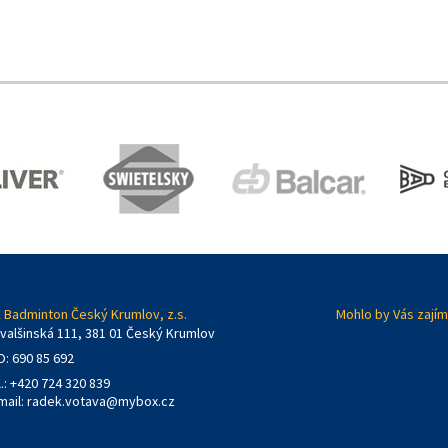
 Badminton Český Krumlov, z.s.
Mohlo by Vás zajím
valšinská 111, 381 01 Český Krumlov
O: 690 85 692
l.: +420 724 320 839
mail:
radek.votava@mybox.cz