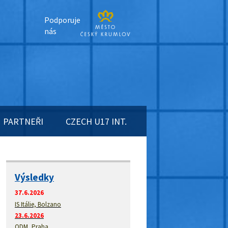
Podporuje
nás
PARTNEŘI
CZECH U17 INT.
Výsledky
37.6.2026
IS Itálie, Bolzano
23.6.2026
ODM, Praha