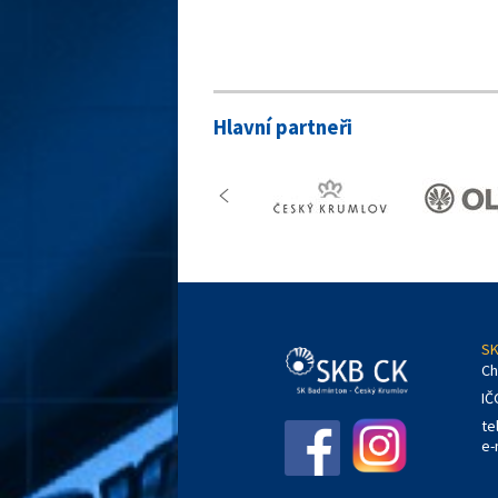
Hlavní partneři
SK
Ch
IČ
te
e-