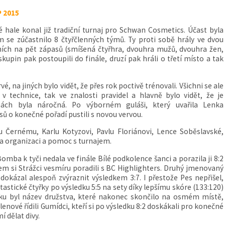
 2015
é hale konal již tradiční turnaj pro Schwan Cosmetics. Účast byla
m se zúčastnilo 8 čtyřčlenných týmů. Ty proti sobě hrály ve dvou
ních na pět zápasů (smíšená čtyřhra, dvouhra mužů, dvouhra žen,
skupin pak postoupili do finále, druzí pak hráli o třetí místo a tak
 na jiných bylo vidět, že přes rok poctivě trénovali. Všichni se ale
 technice, tak ve znalosti pravidel a hlavně bylo vidět, že je
nách byla náročná. Po výborném guláši, který uvařila Lenka
sů o konečné pořadí pustili s novou vervou.
 Černému, Karlu Kotyzovi, Pavlu Floriánovi, Lence Soběslavské,
a organizaci a pomoc s turnajem.
omba k tyči nedala ve finále Bílé podkolence šanci a porazila ji 8:2
 si Strážci vesmíru poradili s BC Highlighters. Druhý jmenovaný
okázal alespoň zvýraznit výsledkem 3:7. I přestože Pes nepřišel,
tastické čtyřky po výsledku 5:5 na sety díky lepšímu skóre (133:120)
ku byl název družstva, které nakonec skončilo na osmém místě,
členové řídili Gumídci, kteří si po výsledku 8:2 doskákali pro konečné
 dělat divy.