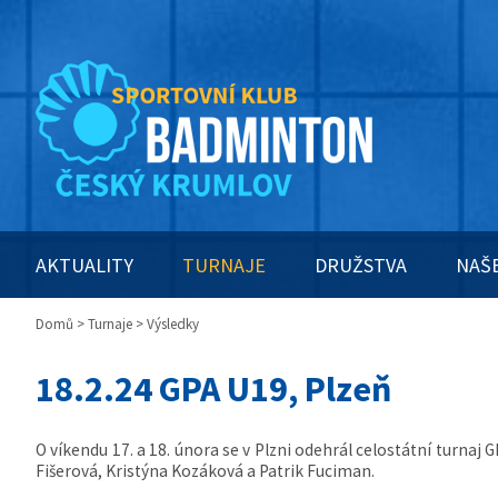
AKTUALITY
TURNAJE
DRUŽSTVA
NAŠ
Domů
>
Turnaje
> Výsledky
18.2.24 GPA U19, Plzeň
O víkendu 17. a 18. února se v Plzni odehrál celostátní turnaj
Fišerová, Kristýna Kozáková a Patrik Fuciman.