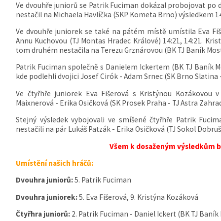
Ve dvouhře juniorů se Patrik Fuciman dokázal probojovat po dv
nestačil na Michaela Havlíčka (
SKP Kometa Brno) výsledkem 14:
Ve dvouhře juniorek se také na pátém místě umístila Eva Fiš
Annu Kuchovou (
TJ Montas Hradec Králové) 14:21, 14:21. Kris
tom druhém nestačila na Terezu Grznárovou (
BK TJ Baník Most
Patrik Fuciman společně s Danielem Ickertem (BK TJ Baník Most
kde podlehli dvojici Josef Cirók - Adam Srnec (
SK Brno Slatina 
Ve čtyřhře juniorek Eva Fišerová s Kristýnou Kozákovou v
Maixnerová - Erika Osičková (
SK Prosek Praha -
TJ Astra Zahra
Stejný výsledek vybojovali ve smíšené čtyřhře Patrik Fucim
nestačili na pár Lukáš Patzák - Erika Osičková (
TJ Sokol Dobruš
Všem k dosaženým výsledkům b
Umístění našich hráčů:
Dvouhra juniorů:
5. Patrik Fuciman
Dvouhra juniorek:
5. Eva Fišerová, 9. Kristýna Kozáková
Čtyřhra juniorů:
2. Patrik Fuciman - Daniel Ickert (
BK TJ Baník