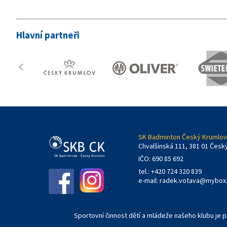
Hlavní partneři
SK Badminton Český Krumlov,
Chvalšinská 111, 381 01 Česk
IČO: 690 85 692
tel.: +420 724 320 839
e-mail:
radek.votava@mybox
Sportovní činnost dětí a mládeže našeho klubu je