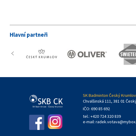
Hlavní partneři
SK Badminton Český Krumlov,
Chvalšinská 111, 381 01 Česk
IČO: 690 85 692
tel.: +420 724 320 839
e-mail:
radek.votava@mybox