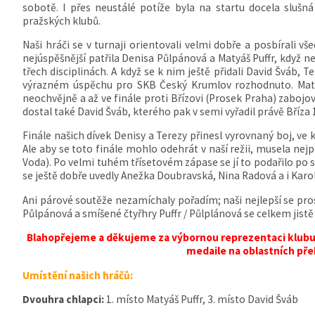
sobotě. I přes neustálé potíže byla na startu docela slu
pražských klubů.
Naši hráči se v turnaji orientovali velmi dobře a posbírali vš
nejúspěšnější patřila Denisa Půlpánová a Matyáš Puffr, když ne
třech disciplinách. A když se k nim ještě přidali David Šváb,
výrazném úspěchu pro SKB Český Krumlov rozhodnuto. Maty
neochvějně a až ve finále proti Břízovi (Prosek Praha) zabojov
dostal také David Šváb, kterého pak v semi vyřadil právě Bříza 1
Finále našich dívek Denisy a Terezy přinesl vyrovnaný boj, ve 
Ale aby se toto finále mohlo odehrát v naší režii, musela n
Voda). Po velmi tuhém třísetovém zápase se jí to podařilo po s
se ještě dobře uvedly Anežka Doubravská, Nina Radová a i Karo
Ani párové soutěže nezamíchaly pořadím; naši nejlepší se prosad
Půlpánová a smíšené čtyřhry Puffr / Půlplánová se celkem jistě
Blahopřejeme a děkujeme za výbornou reprezentaci klubu 
medaile na oblastních př
Umístění našich hráčů:
Dvouhra chlapci:
1. místo Matyáš Puffr, 3. místo David Šváb