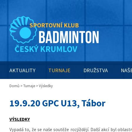
AKTUALITY
TURNAJE
DRUŽSTVA
NAŠ
Domů
>
Turnaje
> Výsledky
19.9.20 GPC U13, Tábor
VÝSLEDKY
Vypadá to, že se naše soutěže rozjíždějí. Další akcí byl oblas