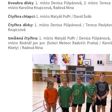
Dvouhra dívky
: 1. místo Denisa Půlpánová, 2. místo Tereza 
místo Karolína Krupczová, Radová Nina
Čtyřhra chlapci:
1. místo Matyáš Puffr / David Šváb
Čtyřhra dívky:
1. místo Denisa Půlpánová / Tereza Pavlyko
Krupczová
Smíšená čtyřhra:
1. místo Matyáš Puffr / Denisa Půlpánová, 
místo Bednář jan jun. (Sokol Meteor Radotín Praha) / Karo
Kbely) / Radová Nina