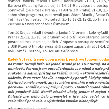
domácí Daniela Paseku s Natálií Randulovou 21-13, 21-15,
Bártová (Polabiny Pardubice) 21-14, 21-9 a v zápase o postup 
Sonnková (SK Prosek Praha / TJ Astra ZM Praha) 21-10, 21-1
sobotního programu, vzdorovali páru Adam Blaník / Beata Fuk
Těšín) ve třech setech. Po setech 21-12 13-21 17-21 do finále
všechno a z haly odcházeli s úsměvem.
Tomáš Švejda zvládl i dvouhru juniorů. V prvním kole vyřadil
Praha) 21-12, 21-18, ve druhém kole o tři roky staršího Jaro
postoupil mezi osm nejlepších. V zápase o postup do semifin
z USK Plzeň. O tři roky zkušenější soupeř zápas vyhrál 21-14,
měl Tomáš 3 setboly. To jsou ale zkušenosti.
Radek Votava, trenér obou nadějí k jejich vystoupení dodá
na tomto turnaji hrát. Na jedné straně je to TOP turnaj, na
domluvě s Petrem jsem upravil tréninkovou náplň a naše prá
s raketou a aktivní přístup ke každému míči – aktivní rozehr
ukázalo, že to Petra i bavilo. Soupeře by porazil, i kdyby tah
Čtyřhra ho měla unavit, aby to měl ve dvouhře o něco náročněj
pochvalu. Tomáš byl v úplně jiné pozici. Odehrál hodně zápa
měl poměrně klid. Neměl zásadní úkoly, jenom si zvykat na
Důležité pro něho bylo přemýšlet o hře, aby věděl, co h
zasloužená pochvala. K výsledkům klukům blahopřeji
!“.