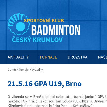
AKTUALITY
TURNAJE
DRUŽSTVA
NAŠ
Domů
>
Turnaje
> Výsledky
21.5.16 GPA U19, Brno
O víkendu se v Brně odehrál celostátní turnaj juniorů GPA 
několik TOP hráčů, jako jsou Jan Louda (USK Plzeň), Ondřej 
Klimkovice) nebo domácí hráčka Monika Světničková.