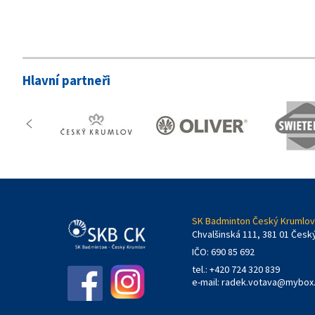
Hlavní partneři
SK Badminton Český Krumlov,
Chvalšinská 111, 381 01 Česk
IČO: 690 85 692
tel.: +420 724 320 839
e-mail:
radek.votava@mybox