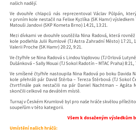
našich nadějí.
Ve dvouhře chlapců nás reprezentoval Václav Půlpán, kte
v prvním kole nestačil na Felixe Kyzlíka (SK Hamr) výsledkem 
Matouši Jandovi (SKP Kometa Brno) 14:21, 13:21.
Mezi dívkami ve dvouhře soutěžila Nina Radová, která rovně
kole podlehla Julii Rumlové (TJ Astra Zahradní Město) 17:21, 
Valerii Proche (SK Hamr) 20:22, 9:21.
Ve čtyřhře se Nina Radová s Lindou Vajdovou (TJ Orlová Lutyně)
Dušánková – Sally Mouai (TJ Sokol Radotín – MTAC Praha) 8:21, 
Ve smíšené čtyřhře nastoupila Nina Radová po boku Davida N
kole přehráli pár David Štěrba – Tereza Štěrbová (TJ Sokol Č
čtvrtfinále pak nestačili na pár Daniel Nachtman – Agáta M
skončili celkově na devátém místě.
Turnaj v Českém Krumlově byl pro naše hráče skvělou příležito
soupeřům v této kategorii.
Všem k dosaženým výsledkům b
Umístění našich hráčů: