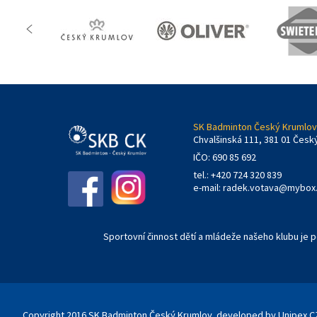
SK Badminton Český Krumlov,
Chvalšinská 111, 381 01 Česk
IČO: 690 85 692
tel.: +420 724 320 839
e-mail:
radek.votava@mybox
Sportovní činnost dětí a mládeže našeho klubu je
Copyright 2016 SK Badminton Český Krumlov, developed by
Unipex CZ