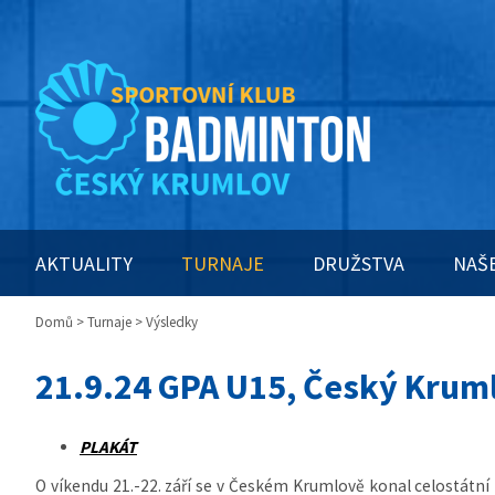
AKTUALITY
TURNAJE
DRUŽSTVA
NAŠ
Domů
>
Turnaje
> Výsledky
21.9.24 GPA U15, Český Krum
PLAKÁT
O víkendu 21.-22. září se v Českém Krumlově konal celostátní 