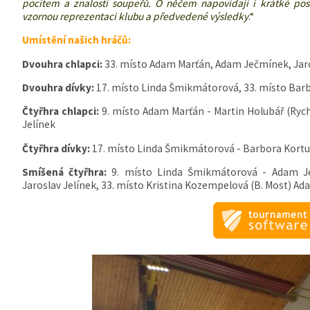
pocitem a znalostí soupeřů. O něčem napovídají i krátké po
vzornou reprezentaci klubu a předvedené výsledky
.“
Umístění našich hráčů:
Dvouhra chlapci:
33. místo Adam Marťán, Adam Ječmínek, Jaro
Dvouhra dívky:
17. místo Linda Šmikmátorová, 33. místo Bar
Čtyřhra chlapci:
9. místo Adam Marťán - Martin Holubář (Ryc
Jelínek
Čtyřhra dívky:
17. místo Linda Šmikmátorová - Barbora Kort
Smíšená čtyřhra:
9. místo Linda Šmikmátorová - Adam Je
Jaroslav Jelínek, 33. místo Kristina Kozempelová (B. Most) A