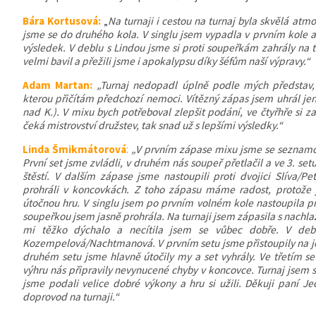
Bára Kortusová:
„
Na turnaji i cestou na turnaj byla skvělá atmo
jsme se do druhého kola. V singlu jsem vypadla v prvním kole 
výsledek. V deblu s Lindou jsme si proti soupeřkám zahrály na tř
velmi bavil a přežili jsme i apokalypsu díky šéfům naší výpravy.“
Adam Martan:
„Turnaj nedopadl úplně podle mých představ, 
kterou přičítám předchozí nemoci. Vítězný zápas jsem uhrál je
nad K.). V mixu bych potřeboval zlepšit podání, ve čtyřhře si z
čeká mistrovství družstev, tak snad už s lepšími výsledky.“
Linda Šmikmátorová
:
„
V prvním zápase mixu jsme se seznamova
První set jsme zvládli, v druhém nás soupeř přetlačil a ve 3. se
štěstí. V dalším zápase jsme nastoupili proti dvojici Slíva/
prohráli v koncovkách. Z toho zápasu máme radost, protože 
útočnou hru. V singlu jsem po prvním volném kole nastoupila p
soupeřkou jsem jasně prohrála. Na turnaji jsem zápasila s nachlaz
mi těžko dýchalo a necítila jsem se vůbec dobře. V debl
Kozempelová/Nachtmanová. V prvním setu jsme přistoupily na jej
druhém setu jsme hlavně útočily my a set vyhrály. Ve třetím se
výhru nás připravily nevynucené chyby v koncovce. Turnaj jsem s
jsme podali velice dobré výkony a hru si užili. Děkuji paní
doprovod na turnaji.“