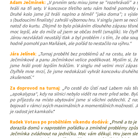
Adam Ječmínek:
„
V prvním setu mixu jsme se "rozehrávali" a s
hráli na tři sety. V koncovce třetího setu nám hodně pomohly 
Druhé kolo jsme již hráli naplno a téměř "jako doma"; s výs
s (budoucími finalisty) zahráli výbornou hru. V singlu jsem se necí
natož do kurtu. Zřejmě to bylo pískáním dlouhého zápasu těsně
moc lepší, ale do míče už jsem se občas trefil (smajlík)
.
Ve čtyř
Járou nezvládali neustálý tlak a byl problém i s tím, že oba so
hodně pomohl pan Maňásek, ale pořád to nestačilo na výhru.“
Jára Jelínek
:
„
Turnaj proběhl bez problémů až na cestu, ale ta
Ječmínkové a panu Ječmínkovi velice poděkovat. Myslím si, že
jsme hráli proti lepším hráčům. V singlu mě velmi mrzí zápas
čtyřhře mne mrzí, že jsme nedokázali vyhrát koncovku druhého 
zkušeností.“
Za doprovod na turnaj
:
„
Po cestě do
Ústí nad Labem nás těs
„apokalypsa“, kdy na silnici nebylo vidět na metr před sebe. Byl
po příjezdu na místo ubytování jsme si všichni oddechli. Z na
bojovali v rámci svých maximálních a momentálních možností. Je
je radost jet kamkoliv
.“
Radek Votava po proběhlém víkendu dodává
:
„
Prvně a to je
dorazila domů v naprostém pořádku a zmíněné problémy způ
Ječmínka zvládnout na jedničku. Moc vám děkuji. Hru jsem sl