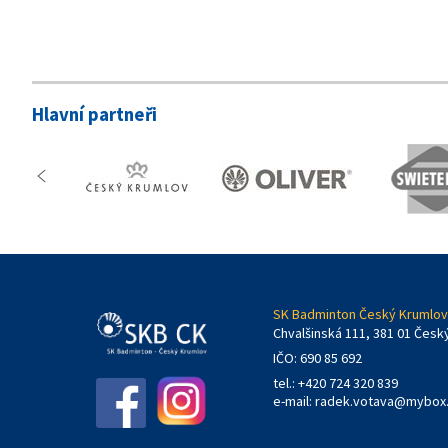
Hlavní partneři
SK Badminton Český Krumlov,
Chvalšinská 111, 381 01 Česk
IČO: 690 85 692
tel.: +420 724 320 839
e-mail:
radek.votava@mybox