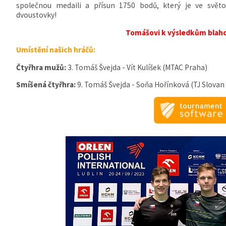
společnou medaili a přísun 1750 bodů, který je ve svět
dvoustovky!
Tomášovi k výsledkům blah
Umístění našich hráčů:
Čtyřhra mužů:
3. Tomáš Švejda - Vít Kulíšek (MTAC Praha)
Smíšená čtyřhra:
9. Tomáš Švejda - Soňa Hořínková (TJ Slovan