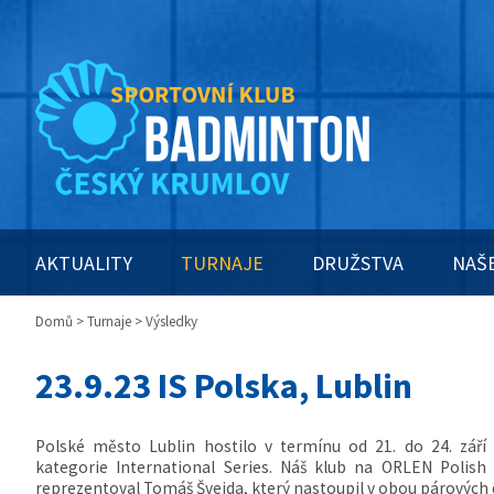
AKTUALITY
TURNAJE
DRUŽSTVA
NAŠ
Domů
>
Turnaje
> Výsledky
23.9.23 IS Polska, Lublin
Polské město Lublin hostilo v termínu od 21. do 24. září
kategorie International Series. Náš klub na ORLEN Polish
reprezentoval Tomáš Švejda, který nastoupil v obou párových 