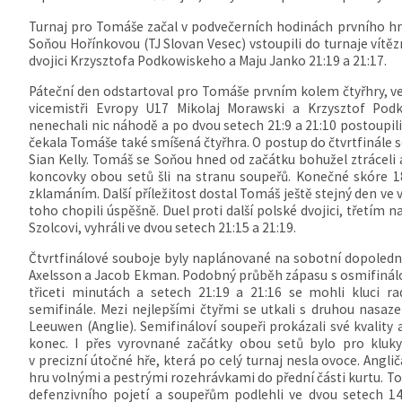
Turnaj pro Tomáše začal v podvečerních hodinách prvního hr
Soňou Hořínkovou (TJ Slovan Vesec) vstoupili do turnaje vítě
dvojici Krzysztofa Podkowiskeho a Maju Janko 21:19 a 21:17.
Páteční den odstartoval pro Tomáše prvním kolem čtyřhry, ve 
vicemistři Evropy U17 Mikolaj Morawski a Krzysztof Pod
nenechali nic náhodě a po dvou setech 21:9 a 21:10 postoupi
čekala Tomáše také smíšená čtyřhra. O postup do čtvrtfinále 
Sian Kelly. Tomáš se Soňou hned od začátku bohužel ztráceli 
koncovky obou setů šli na stranu soupeřů. Konečné skóre 18
zklamáním. Další příležitost dostal Tomáš ještě stejný den ve
toho chopili úspěšně. Duel proti další polské dvojici, třet
Szolcovi, vyhráli ve dvou setech 21:15 a 21:19.
Čtvrtfinálové souboje byly naplánované na sobotní dopoledn
Axelsson a Jacob Ekman. Podobný průběh zápasu s osmifinál
třiceti minutách a setech 21:19 a 21:16 se mohli kluci 
semifinále. Mezi nejlepšími čtyřmi se utkali s druhou nasa
Leeuwen (Anglie). Semifináloví soupeři prokázali své kvality 
konec. I přes vyrovnané začátky obou setů bylo pro kluky
v precizní útočné hře, která po celý turnaj nesla ovoce. Angliča
hru volnými a pestrými rozehrávkami do přední části kurtu. T
defenzivního pojetí a soupeřům podlehli ve dvou setech 14: