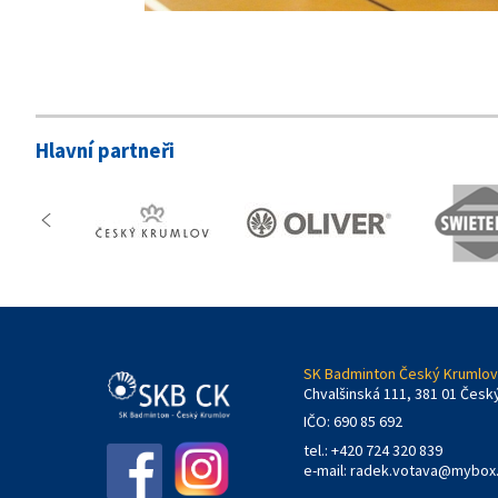
Hlavní partneři
SK Badminton Český Krumlov,
Chvalšinská 111, 381 01 Česk
IČO: 690 85 692
tel.: +420 724 320 839
e-mail:
radek.votava@mybox