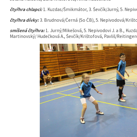
čtyřhra chlapci:
1. Kuzdas/Šmikmátor, 3. Ševčík/Jurný, 5. Nepi
čtyřhra dívky:
3. Brudnová/Černá (So ČB), 5. Nepivodová/Krišto
smíšená čtyřhra:
1. Jurný/Mikešová, 5. Nepivodovi J. a B., Ku
Martinovský/ Hudečková A., Ševčík/Krištofová, Pavliš/Reitinge