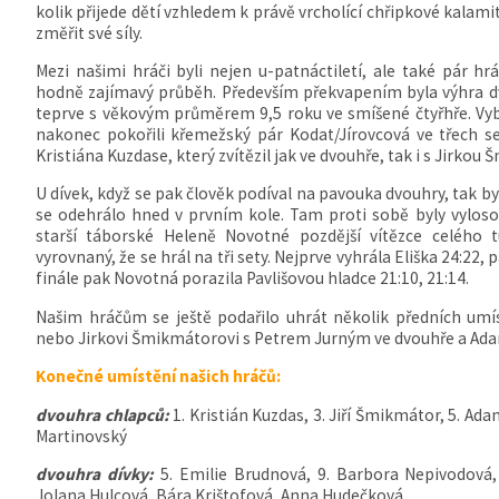
kolik přijede dětí vzhledem k právě vrcholící chřipkové kalami
změřit své síly.
Mezi našimi hráči byli nejen u-patnáctiletí, ale také pár hr
hodně zajímavý průběh. Především překvapením byla výhra dv
teprve s věkovým průměrem 9,5 roku ve smíšené čtyřhře. Vybo
nakonec pokořili křemežský pár Kodat/Jírovcová ve třech se
Kristiána Kuzdase, který zvítězil jak ve dvouhře, tak i s Jirko
U dívek, když se pak člověk podíval na pavouka dvouhry, tak by
se odehrálo hned v prvním kole. Tam proti sobě byly vylosov
starší táborské Heleně Novotné pozdější vítězce celého t
vyrovnaný, že se hrál na tři sety. Nejprve vyhrála Eliška 24:22, 
finále pak Novotná porazila Pavlišovou hladce 21:10, 21:14.
Našim hráčům se ještě podařilo uhrát několik předních umí
nebo Jirkovi Šmikmátorovi s Petrem Jurným ve dvouhře a Adam
Konečné umístění našich hráčů:
dvouhra chlapců:
1. Kristián Kuzdas, 3. Jiří Šmikmátor, 5. Ada
Martinovský
dvouhra dívky:
5. Emilie Brudnová, 9. Barbora Nepivodová, 
Jolana Hulcová, Bára Krištofová, Anna Hudečková