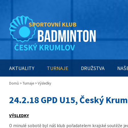
AKTUALITY
TURNAJE
DRUŽSTVA
NAŠ
Domů
>
Turnaje
> Výsledky
24.2.18 GPD U15, Český Krum
VÝSLEDKY
O minulé sobotě byl náš klub pořadatelem krajské soutěže jed