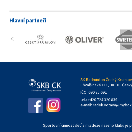
Hlavní partneři
SK Badminton Český Krumlov,
Chvalšinská 111, 381 01 Česk
IČO: 690 85 692
tel.: +420 724 320 839
e-mail:
radek.votava@mybox
Sportovní činnost dětí a mládeže našeho klubu je