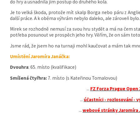
do hry a usnadnila jim postup do druhého kola.
Je to velká škoda, protože mít skalp Borga nebo páru z Angli
další práce. A k oběma výhrám nebylo daleko, ale zároveň bylo.
Mirek se rozhodně nemusí za svou hru stydět a má na čem stavět
potřeba posunout ve prospěch jeho hry. Věřím, že on sám toto
Jsme rád, že jsem ho na turnaji mohl kaučovat a mám tak mnoh
Umístění Jaromíra Janáčka:
Dvouhra
: 65. místo (kvalifikace)
Smíšená čtyřhra:
7. místo (s Kateřinou Tomalovou)
...
FZ Forza Prague Open 
...
účastníci - rozlosování - 
...
webové stránky Jaromíra 