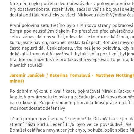
Na změnu bylo potřeba dvou přestávek - v polovině první set
hry dostávat dobrou rozehrávku, začal si věřit a bojoval s ve
dostal pod tlak prakticky ze všech Mirkovou úderů: Výměna ča
První polovina setu třetího bylo z Mirkovo strany pokračov
Borga pod neustálým tlakem. Po přestávce před závěrečnou č
setu a zápas, dalo by se říci, odevzdal. Je to obrovská škoda,
kurtu jasně navrch, nakonec neslavila úspěch. Bohužel nevyrov
často nepustí dál. Úsek zápasu, více než jeho polovina, kdy 
dokázal k tomu dobře uvažovat, byl aktivní a pozitivní, byl jeh
hra, kterou může běžně produkovat a vylepšovat. To je hra, k
hlavních soutěží!
Jaromír Janáček / Kateřina Tomalová - Matthew Nottingh
minut)
Po dobrém výkonu z kvalifikace, pokračoval Mirek s Katkou 
Anglie. V prvním setu to bylo na začátku jak v Mirkovo dvouhře
na co koukat. Rozjeté soupeře přibrzdila lepší práce na síti 
možnost dostat z defenzivy.
Těsná prohra první setu naše nepoložila. Od začátku se jim dař
střední části kurtu. Jedení 11/6 bylo velice povzbudivé. Ale
Bohužel celá řada nevynucených chyb, bohužel opět spíše z Mir