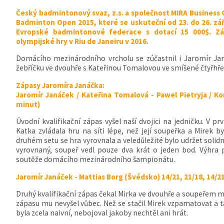
Český badmintonový svaz, z.s. a společnost MIRA Business 
Badminton Open 2015, které se uskuteční od 23. do 26. září
Evropské badmintonové federace s dotací 15 000$. Zár
olympijské hry v Riu de Janeiru v 2016.
Domácího mezinárodního vrcholu se zúčastnil i Jaromír Ja
žebříčku ve dvouhře s Kateřinou Tomalovou ve smíšené čtyřhře
Zápasy Jaromíra Janáčka:
Jaromír Janáček / Kateřina Tomalová - Pawel Pietryja / Ko
minut)
Úvodní kvalifikační zápas vyšel naší dvojici na jedničku. V pr
Katka zvládala hru na síti lépe, než její soupeřka a Mirek b
druhém setu se hra vyrovnala a veledůležité bylo udržet solidní
vyrovnaný, soupeř vedl pouze dva krát o jeden bod. Výhra
soutěže domácího mezinárodního šampionátu.
Jaromír Janáček - Mattias Borg (Švédsko) 14/21, 21/18, 14/2
Druhý kvalifikační zápas čekal Mirka ve dvouhře a soupeřem 
zápasu mu nevyšel vůbec. Než se stačil Mirek vzpamatovat a t
byla zcela naivní, nebojoval jakoby nechtěl ani hrát.