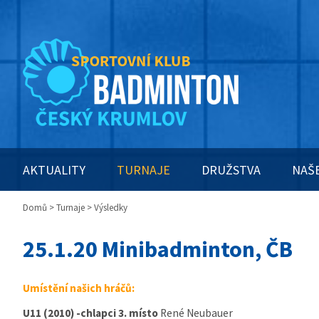
AKTUALITY
TURNAJE
DRUŽSTVA
NAŠ
Domů
>
Turnaje
> Výsledky
25.1.20 Minibadminton, ČB
Umístění našich hráčů:
U11 (2010) -chlapci 3. místo
René Neubauer