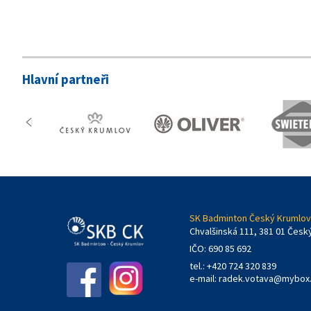
Hlavní partneři
SK Badminton Český Krumlov,
Chvalšinská 111, 381 01 Česk
IČO: 690 85 692
tel.: +420 724 320 839
e-mail:
radek.votava@mybox