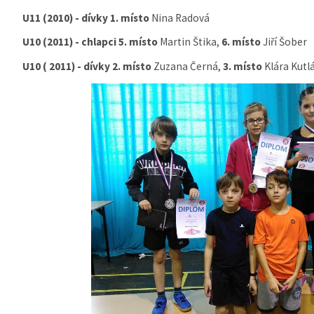
U11 (2010) - dívky 1. místo
Nina Radová
U10 (2011) - chlapci 5. místo
Martin Štika,
6. místo
Jiří Šober
U10 ( 2011) - dívky 2. místo
Zuzana Černá,
3. místo
Klára Kutl