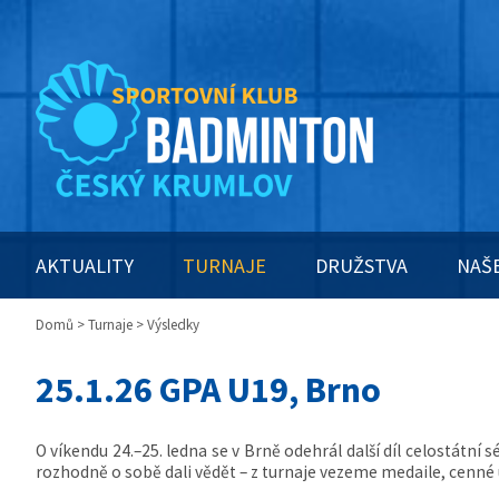
AKTUALITY
TURNAJE
DRUŽSTVA
NAŠ
Domů
>
Turnaje
> Výsledky
25.1.26 GPA U19, Brno
O víkendu 24.–25. ledna se v Brně odehrál další díl celostátní s
rozhodně o sobě dali vědět – z turnaje vezeme medaile, cenné u