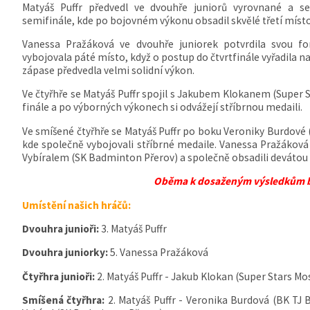
Matyáš Puffr předvedl ve dvouhře juniorů vyrovnané a s
semifinále, kde po bojovném výkonu obsadil skvělé třetí místo
Vanessa Pražáková ve dvouhře juniorek potvrdila svou fo
vybojovala páté místo, když o postup do čtvrtfinále vyřadila n
zápase předvedla velmi solidní výkon.
Ve čtyřhře se Matyáš Puffr spojil s Jakubem Klokanem (Super S
finále a po výborných výkonech si odvážejí stříbrnou medaili.
Ve smíšené čtyřhře se Matyáš Puffr po boku Veroniky Burdové (
kde společně vybojovali stříbrné medaile.
Vanessa Pražáková 
Vybíralem (SK Badminton Přerov) a společně obsadili devátou 
Oběma k dosaženým výsledkům 
Umístění našich hráčů:
Dvouhra junioři:
3. Matyáš Puffr
Dvouhra juniorky:
5. Vanessa Pražáková
Čtyřhra junioři:
2. Matyáš Puffr - Jakub Klokan (Super Stars Mo
Smíšená čtyřhra:
2. Matyáš Puffr - Veronika Burdová (BK TJ 