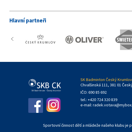
Hlavní partneři
SK Badminton Český Krumlov,
Chvalšinská 111, 381 01 Česk
IČO: 690 85 692
tel.: +420 724 320 839
e-mail:
radek.votava@mybox
Sportovní činnost dětí a mládeže našeho klubu je