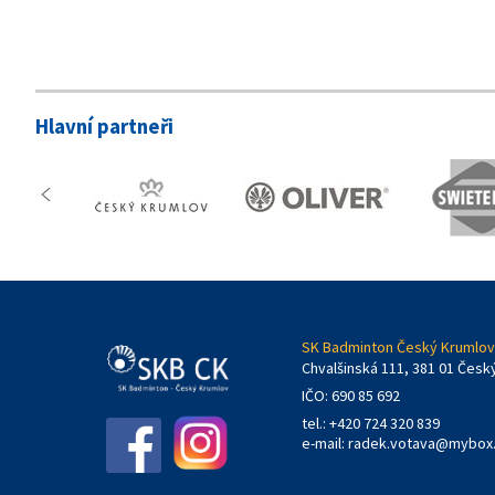
Hlavní partneři
SK Badminton Český Krumlov,
Chvalšinská 111, 381 01 Česk
IČO: 690 85 692
tel.: +420 724 320 839
e-mail:
radek.votava@mybox