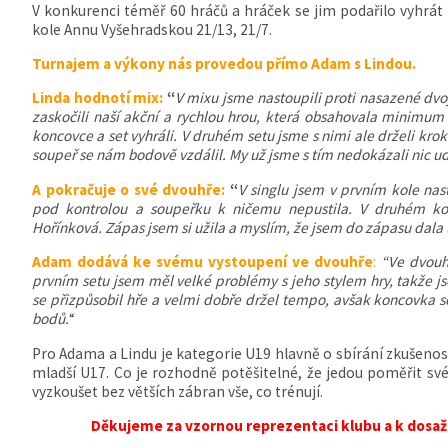
V konkurenci téměř 60 hráčů a hráček se jim podařilo vyhrát
kole Annu Vyšehradskou 21/13, 21/7.
Turnajem a výkony nás provedou přímo Adam s Lindou.
Linda hodnotí mix:
“
V mixu jsme nastoupili proti nasazené dvo
zaskočili naší akční a rychlou hrou, která obsahovala minimum 
koncovce a set vyhráli. V druhém setu jsme s nimi ale drželi kro
soupeř se nám bodově vzdálil. My už jsme s tím nedokázali nic ud
A pokračuje o své dvouhře:
“
V singlu jsem v prvním kole na
pod kontrolou a soupeřku k ničemu nepustila. V druhém k
Hořínková. Zápas jsem si užila a myslím, že jsem do zápasu dala
Adam dodává ke svému vystoupení ve dvouhře
:
“Ve dvouh
prvním setu jsem měl velké problémy s jeho stylem hry, takže 
se přizpůsobil hře a velmi dobře držel tempo, avšak koncovka 
bodů.
“
Pro Adama a Lindu je kategorie U19 hlavně o sbírání zkušenosti
mladší U17. Co je rozhodně potěšitelné, že jedou poměřit sv
vyzkoušet bez větších zábran vše, co trénují.
Děkujeme za vzornou reprezentaci klubu a k dos