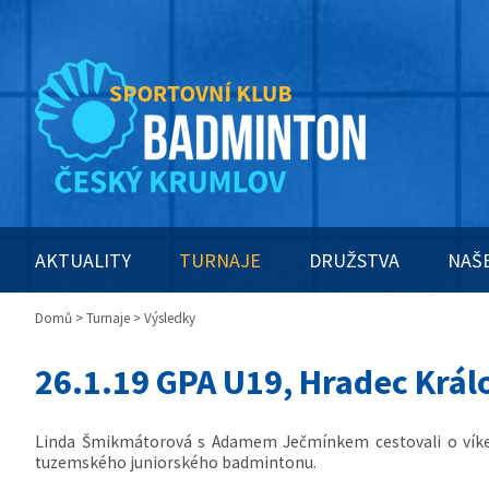
AKTUALITY
TURNAJE
DRUŽSTVA
NAŠ
Domů
>
Turnaje
> Výsledky
26.1.19 GPA U19, Hradec Král
Linda Šmikmátorová s Adamem Ječmínkem cestovali o víkend
tuzemského juniorského badmintonu.