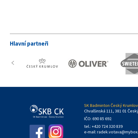
Hlavní partneři
SK Badminton Český Krumlov,
Chvalšinská 111, 381 01 Česk
IČO: 690 85 692
tel.: +420 724 320 839
e-mail:
radek.votava@mybox