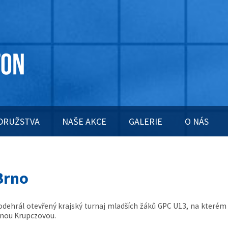
DRUŽSTVA
NAŠE AKCE
GALERIE
O NÁS
Brno
 odehrál otevřený krajský turnaj mladších žáků GPC U13, na kterém
ínou Krupczovou.