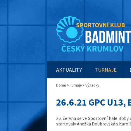
AKTUALITY
TURNAJE
Domů
>
Turnaje
> Výsledky
26.6.21 GPC U13, 
26. června se ve Sportovní hale Boby
startovaly Anežka Doubravská s Karol