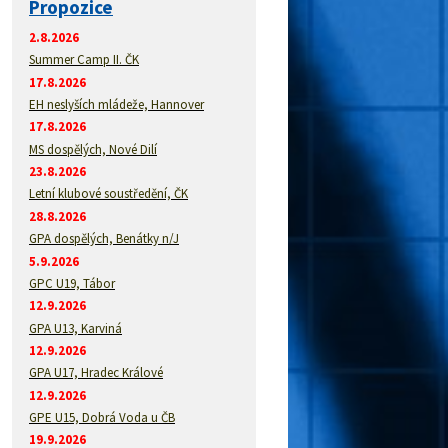
Propozice
2.8.2026
Summer Camp II. ČK
17.8.2026
EH neslyších mládeže, Hannover
17.8.2026
MS dospělých, Nové Dilí
23.8.2026
Letní klubové soustředění, ČK
28.8.2026
GPA dospělých, Benátky n/J
5.9.2026
GPC U19, Tábor
12.9.2026
GPA U13, Karviná
12.9.2026
GPA U17, Hradec Králové
12.9.2026
GPE U15, Dobrá Voda u ČB
19.9.2026