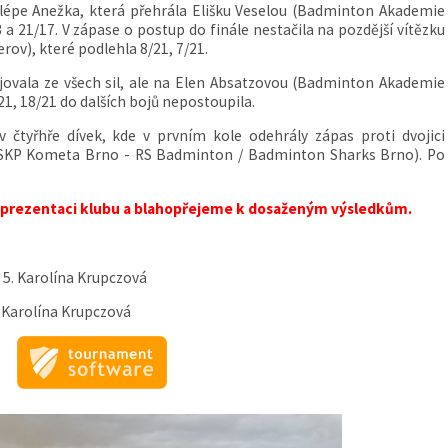
 lépe Anežka, která přehrála Elišku Veselou (Badminton Akademie
 a 21/17. V zápase o postup do finále nestačila na pozdější vítězku
ov), které podlehla 8/21, 7/21.
ovala ze všech sil, ale na Elen Absatzovou (Badminton Akademie
1, 18/21 do dalších bojů nepostoupila.
v čtyřhře dívek, kde v prvním kole odehrály zápas proti dvojici
 (SKP Kometa Brno - RS Badminton / Badminton Sharks Brno). Po
prezentaci klubu a blahopřejeme k dosaženým výsledkům.
 5. Karolína Krupczová
 Karolína Krupczová