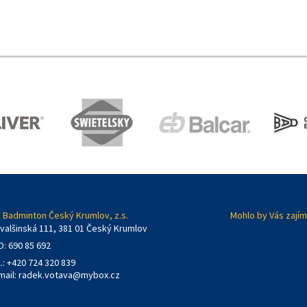
 Badminton Český Krumlov, z.s.
Mohlo by Vás zajím
valšinská 111, 381 01 Český Krumlov
O: 690 85 692
l.: +420 724 320 839
mail:
radek.votava@mybox.cz