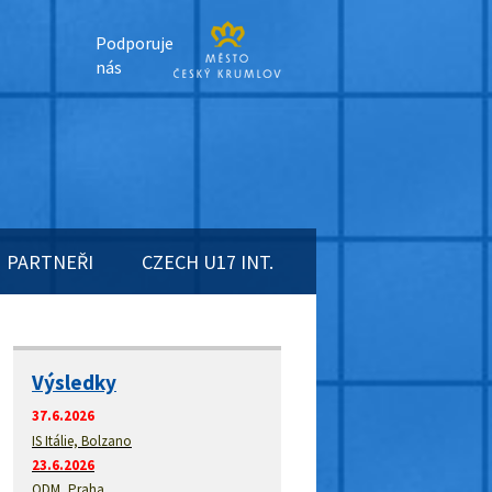
Podporuje
nás
PARTNEŘI
CZECH U17 INT.
Výsledky
37.6.2026
IS Itálie, Bolzano
23.6.2026
ODM, Praha