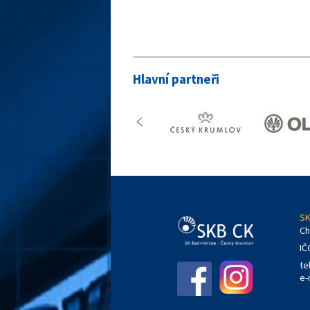
Hlavní partneři
SK
Ch
IČ
te
e-