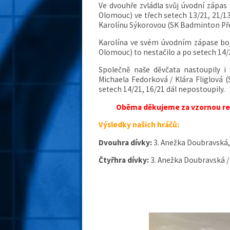
Ve dvouhře zvládla svůj úvodní zápas
Olomouc) ve třech setech 13/21, 21/13
Karolínu Sýkorovou (SK Badminton Přer
Karolína ve svém úvodním zápase boj
Olomouc) to nestačilo a po setech 14/2
Společně naše děvčata nastoupily i 
Michaela Fedorková / Klára Fliglová
setech 14/21, 16/21 dál nepostoupily.
Oběma děkujeme za vzornou re
Výsledky našich hráčů:
Dvouhra dívky:
3. Anežka Doubravská,
Čtyřhra dívky:
3. Anežka Doubravská /