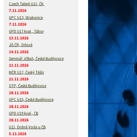
Czech Talent U11, ČK
7.11.2026
GPC U13, Strakonice
7.11.2026
GPD U17 kval., Tábor
13.11.2026
JIS ČR, Orlová
14.11.2026
Seminář JčBaS, České Budějovice
21.11.2026
MČR U17, Český Těšín
21.11.2026
OTP, České Budějovice
28.11.2026
GPC U15, České Budějovice
28.11.2026
GPD U19 kval., ČB
28.11.2026
U11, Dobrá Voda u ČB
5.12.2026