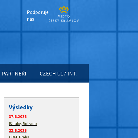
Podporuje
nás
PARTNEŘI
CZECH U17 INT.
Výsledky
37.6.2026
IS Itálie, Bolzano
23.6.2026
ODM, Praha