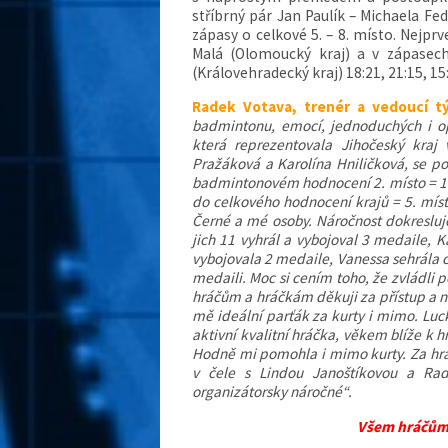
stříbrný pár Jan Paulík – Michaela Fed
zápasy o celkové 5. – 8. místo. Nejprv
Malá (Olomoucký kraj) a v zápasec
(Královehradecký kraj) 18:21, 21:15, 15
Radek Votava, trenér a vedoucí t
badmintonu, emocí, jednoduchých i o
která reprezentovala Jihočeský kraj 
Pražáková a Karolína Hniličková, se p
badmintonovém hodnocení 2. místo = 16
do celkového hodnocení krajů = 5. míst
Černé a mé osoby. Náročnost dokresluje
jich 11 vyhrál a vybojoval 3 medaile, K
vybojovala 2 medaile, Vanessa sehrála c
medaili. Moc si cením toho, že zvládli
hráčům a hráčkám děkuji za přístup a na
mě ideální parťák za kurty i mimo. Luck
aktivní kvalitní hráčka, věkem blíže k 
Hodně mi pomohla i mimo kurty. Za hrá
v čele s Lindou Janoštíkovou a Ra
organizátorsky náročné“.
Všem hráčům