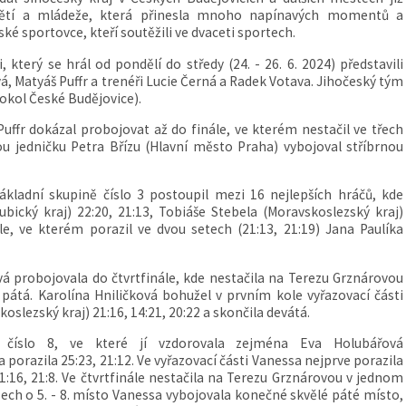
 dětí a mládeže, která přinesla mnoho napínavých momentů a
ké sportovce, kteří soutěžili ve dvaceti sportech.
který se hrál od pondělí do středy (24. - 26. 6. 2024) představili
á, Matyáš Puffr a trenéři Lucie Černá a Radek Votava. Jihočeský tým
Sokol České Budějovice).
uffr dokázal probojovat až do finále, ve kterém nestačil ve třech
ou jedničku Petra Břízu (Hlavní město Praha) vybojoval stříbrnou
ákladní skupině číslo 3 postoupil mezi 16 nejlepších hráčů, kde
bický kraj) 22:20, 21:13, Tobiáše Stebela (Moravskoslezský kraj)
le, ve kterém porazil ve dvou setech (21:13, 21:19) Jana Paulíka
á probojovala do čtvrtfinále, kde nestačila na Terezu Grznárovou
a pátá. Karolína Hniličková bohužel v prvním kole vyřazovací části
oslezský kraj) 21:16, 14:21, 20:22 a skončila devátá.
u číslo 8, ve které jí vzdorovala zejména Eva Holubářová
 porazila 25:23, 21:12. Ve vyřazovací části Vanessa nejprve porazila
1:16, 21:8. Ve čtvrtfinále nestačila na Terezu Grznárovou v jednom
asech o 5. - 8. místo Vanessa vybojovala konečné skvělé páté místo,