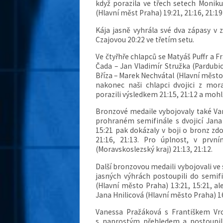
když porazila ve třech setech Moniku
(Hlavní měst Praha) 19:21, 21:16, 21:19
Kája jasně vyhrála své dva zápasy v 
Czajovou 20:22 ve třetím setu.
Ve čtyřhře chlapců se Matyáš Puffr a F
Čada – Jan Vladimír Stružka (Pardubic
Bříza – Marek Nechvátal (Hlavní město
nakonec naši chlapci dvojici z mo
porazili výsledkem 21:15, 21:12 a mohl
Bronzové medaile vybojovaly také Van
prohraném semifinále s dvojicí Jana 
15:21 pak dokázaly v boji o bronz zd
21:16, 21:13. Pro úplnost, v prvn
(Moravskoslezský kraj) 21:13, 21:12.
Další bronzovou medaili vybojovali ve 
jasných výhrách postoupili do semifi
(Hlavní město Praha) 13:21, 15:21, a
Jana Hnilicová (Hlavní město Praha) 16:
Vanessa Pražáková s Františkem Vrch
s naprostým přehledem a postoupili 