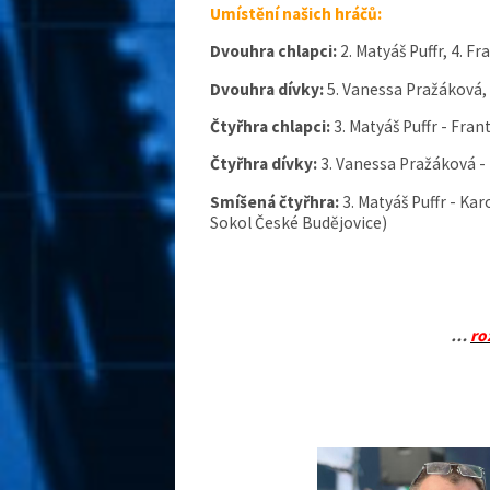
Umístění našich hráčů:
Dvouhra chlapci:
2.
Matyáš Puffr, 4. F
Dvouhra dívky:
5.
Vanessa Pražáková, 
Čtyřhra chlapci:
3. Matyáš Puffr - Fra
Čtyřhra dívky:
3. Vanessa Pražáková -
Smíšená čtyřhra:
3. Matyáš Puffr - Ka
Sokol České Budějovice)
…
ro