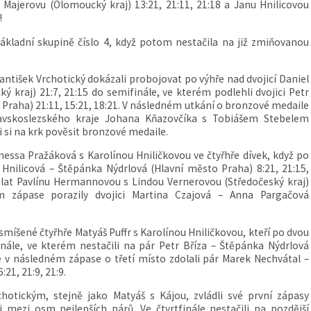
 Majerovu (Olomoucký kraj) 13:21, 21:11, 21:18 a Janu Hnilicovou
!
základní skupině číslo 4, když potom nestačila na již zmiňovanou
rantišek Vrchotický dokázali probojovat po výhře nad dvojicí Daniel
ký kraj) 21:7, 21:15 do semifinále, ve kterém podlehli dvojici Petr
 Praha) 21:11, 15:21, 18:21. V následném utkání o bronzové medaile
ravskoslezského kraje Johana Kňazovčíka s Tobiášem Stebelem
i si na krk pověsit bronzové medaile.
essa Pražáková s Karolínou Hniličkovou ve čtyřhře dívek, když po
Hnilicová – Štěpánka Nýdrlová (Hlavní město Praha) 8:21, 21:15,
olat Pavlínu Hermannovou s Lindou Vernerovou (Středočeský kraj)
ím zápase porazily dvojici Martina Czajová – Anna Pargačová
smíšené čtyřhře Matyáš Puffr s Karolínou Hniličkovou, kteří po dvou
nále, ve kterém nestačili na pár Petr Bříza – Štěpánka Nýdrlová
le v následném zápase o třetí místo zdolali pár Marek Nechvátal –
21, 21:9, 21:9.
otickým, stejně jako Matyáš s Kájou, zvládli své první zápasy
mezi osm nejlepších párů. Ve čtvrtfinále nestačili na pozdější