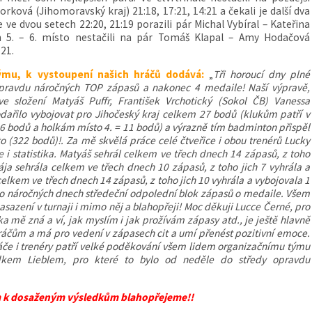
orková (Jihomoravský kraj) 21:18, 17:21, 14:21 a čekali je další dva
e ve dvou setech 22:20, 21:19 porazili pár Michal Vybíral – Kateřina
h 5. – 6. místo nestačili na pár Tomáš Klapal – Amy Hodačová
:21.
ýmu, k vystoupení našich hráčů dodává:
„
Tři horoucí dny plné
pravdu náročných TOP zápasů a nakonec 4 medaile! Naší výpravě,
ve složení Matyáš Puffr, František Vrchotický (Sokol ČB) Vanessa
odařilo vybojovat pro Jihočeský kraj celkem 27 bodů (klukům patří v
 bodů a holkám místo 4. = 11 bodů) a výrazně tím badminton přispěl
o (322 bodů)!. Za mě skvělá práce celé čtveřice i obou trenérů Lucky
 i statistika. Matyáš sehrál celkem ve třech dnech 14 zápasů, z toho
ája sehrála celkem ve třech dnech 10 zápasů, z toho jich 7 vyhrála a
elkem ve třech dnech 14 zápasů, z toho jich 10 vyhrála a vybojovala 1
 po náročných dnech středeční odpolední blok zápasů o medaile. Všem
sazení v turnaji i mimo něj a blahopřeji! Moc děkuji Lucce Černé, pro
a mě zná a ví, jak myslím i jak prožívám zápasy atd., je ještě hlavně
hráčům a má pro vedení v zápasech cit a umí přenést pozitivní emoce.
če i trenéry patří velké poděkování všem lidem organizačnímu týmu
dkem Lieblem, pro které to bylo od neděle do středy opravdu
 k dosaženým výsledkům blahopřejeme!!