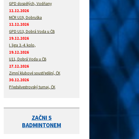
GPD dospělých, Vodňany
12.12.2026
MČR U19, Dobruška
12.12.2026
GPD U13, Dobrá Voda u ČB
19.12.2026
I. liga 3.-4. kolo,
19.12.2026
U11, Dobrá Voda u ČB
27.12.2026
Zimní klubové soustředění, ČK
30.12.2026
Předsilvestrovský turnaj, ČK
ZAČNI S
BADMINTONEM