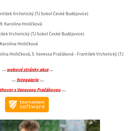
rantišek Vrchotický (TJ Sokol České Budějovice)
9. Karolína Hniličková
ntišek Vrchotický (TJ Sokol České Budějovice)
 Karolína Hniličková
rolína Hniličková, 5. Vanessa Pražáková - František Vrchotický (TJ
...
webové stránky akce
...
...
fotogalerie
...
zhovor s Vanessou Pražákovou
…