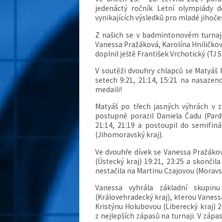
jedenáctý ročník Letní olympiády
vynikajících výsledků pro mladé jihočes
Z našich se v badmintonovém turnaji, 
Vanessa Pražáková, Karolína Hniličkov
doplnil ještě František Vrchotický (TJ 
V soutěži dvouhry chlapců se Matyáš P
setech 9:21, 21:14, 15:21 na nasazen
medaili!
Matyáš po třech jasných výhrách v z
postupně porazil Daniela Čadu (Pardu
21:14, 21:19 a postoupil do semifiná
(Jihomoravský kraj).
Ve dvouhře dívek se Vanessa Pražákov
(Ústecký kraj) 19:21, 23:25 a skončil
nestačila na Martinu Czajovou (Moravsk
Vanessa vyhrála základní skupin
(Královehradecký kraj), kterou Vanessa
Kristýnu Holubovou (Liberecký kraj) 2
z nejlepších zápasů na turnaji. V záp