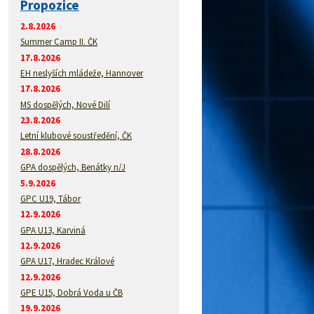
Propozice
2.8.2026
Summer Camp II. ČK
17.8.2026
EH neslyších mládeže, Hannover
17.8.2026
MS dospělých, Nové Dilí
23.8.2026
Letní klubové soustředění, ČK
28.8.2026
GPA dospělých, Benátky n/J
5.9.2026
GPC U19, Tábor
12.9.2026
GPA U13, Karviná
12.9.2026
GPA U17, Hradec Králové
12.9.2026
GPE U15, Dobrá Voda u ČB
19.9.2026