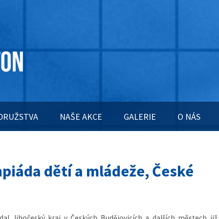
DRUŽSTVA
NAŠE AKCE
GALERIE
O NÁS
mpiáda dětí a mládeže, České
dal Jihočeský kraj v Českých Budějovicích a dalších městech již