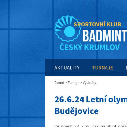
AKTUALITY
TURNAJE
Domů
>
Turnaje
> Výsledky
26.6.24 Letní oly
Budějovice
Ve dnech 23. - 28. června 2024 pořá