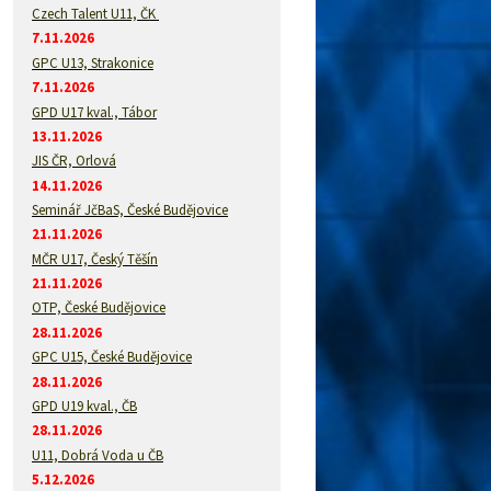
Czech Talent U11, ČK
7.11.2026
GPC U13, Strakonice
7.11.2026
GPD U17 kval., Tábor
13.11.2026
JIS ČR, Orlová
14.11.2026
Seminář JčBaS, České Budějovice
21.11.2026
MČR U17, Český Těšín
21.11.2026
OTP, České Budějovice
28.11.2026
GPC U15, České Budějovice
28.11.2026
GPD U19 kval., ČB
28.11.2026
U11, Dobrá Voda u ČB
5.12.2026