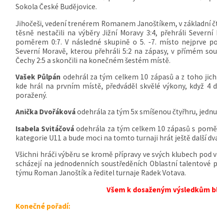
Sokola České Budějovice.
Jihočeši, vedení trenérem Romanem Janoštíkem, v základní čty
těsně nestačili na výběry Jižní Moravy 3:4, přehráli Severn
poměrem 0:7. V následné skupině o 5. -7. místo nejprve pot
Severní Moravě, kterou přehráli 5:2 na zápasy, v přímém sou
Čechy 2:5 a skončili na konečném šestém místě.
Vašek Půlpán
odehrál za tým celkem 10 zápasů a z toho jich
kde hrál na prvním místě, předváděl skvělé výkony, když 4 d
poražený.
Anička Dvořáková
odehrála za tým 5x smíšenou čtyřhru, jednu 
Isabela Svitáčová
odehrála za tým celkem 10 zápasů s poměr
kategorie U11 a bude moci na tomto turnaji hrát ještě další dva
Všichni hráči výběru se kromě přípravy ve svých klubech pod
scházejí na jednodenních soustředěních Oblastní talentové p
týmu Roman Janoštík a ředitel turnaje Radek Votava.
Všem k dosaženým výsledkům b
Konečné pořadí: